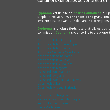
Conditions Générales de Vente et d'Util
Cyphoma
est un site de
petites annonces
qui p
simple et efficace. Les
annonces sont gratuites
affaires
tout en ayant une démarche éco-responsa
Cyphoma
is a
classifieds
site that allows you 
commission.
Cyphoma
gives new life to the proper
Annonces de la Martinique
Annonces de la Guadeloupe
Annonces de la Guyane
Annonces Nouvelle Calédonie
Annonces de Saint Martin
Annonces de la Réunion
Annonces de l'Ile Maurice
Annonces de Mayotte
Classifieds Sint Maarten
Classifieds Anguilla
Classifieds Saint Kitts and Nevis
Classifieds Saba
Classifieds Antigua Barbuda
Cyphoma on Google+
voiture occasion en Martinique
immobilier martinique
moto Martinique