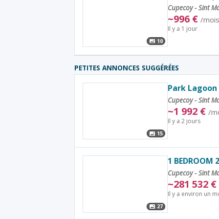
Cupecoy - Sint M
~
996
€
/moi
Il y a 1 jour
10
PETITES ANNONCES SUGGÉRÉES
Park Lagoon
Cupecoy - Sint M
~
1 992
€
/m
Il y a 2 jours
15
1 BEDROOM 
Cupecoy - Sint M
~
281 532
€
Il y a environ un m
27