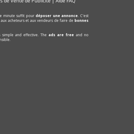
s de Vente de Publicité
Aide FAQ
e minute suffit pour
déposer une annonce
. C'est
 aux acheteurs et aux vendeurs de faire de
bonnes
is simple and effective. The
ads are free
and no
sible.