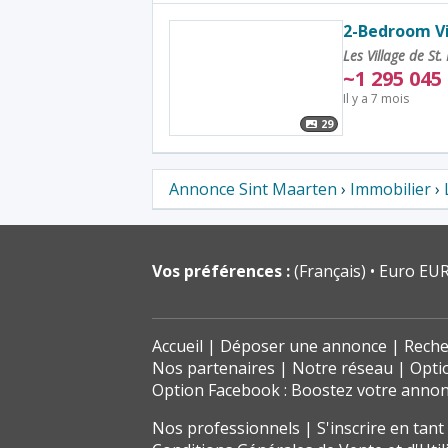
2-Bedroom Vi
Les Village de St.
~
1 295 045
Il y a 7 mois
29
Annonce Sint Maarten
›
Immobilier
›
Vos préférences :
(Français)
Euro EUR
Accueil
Déposer une annonce
Reche
Nos partenaires
Notre réseau
Opti
Option Facebook : Boostez votre anno
Nos professionnels
S'inscrire en tan