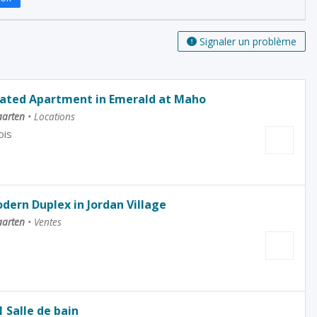
Signaler un problème
ated Apartment in Emerald at Maho
aarten
•
Locations
ois
ern Duplex in Jordan Village
aarten
•
Ventes
 Salle de bain