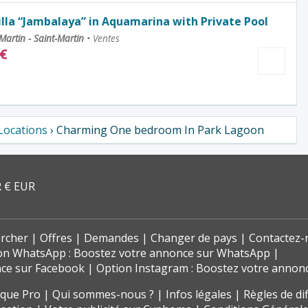
lla “Jambalaya” in Aquamarina with Private Pool
 Martin - Saint-Martin
•
Ventes
€
Locations
› Charming One bedroom In Park Lagoon
 € EUR
rcher
Offres
Demandes
Changer de pays
Contactez-
on WhatsApp : Boostez votre annonce sur WhatsApp
nce sur Facebook
Option Instagram : Boostez votre annon
t que Pro
Qui sommes-nous ?
Infos légales
Règles de di