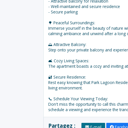
- Attractive balcony for relaxation
- Well-maintained and secure residence
- Secure parking
🌳 Peaceful Surroundings:
Immerse yourself in the beauty of nature w
calming ambiance and unwind after a long 
🌅 Attractive Balcony:
Step onto your private balcony and experien
🛋️ Cozy Living Spaces:
The apartment boasts a cozy and inviting a
🔐 Secure Residence:
Rest easy knowing that Park Lagoon Residenc
living environment.
📞 Schedule Your Viewing Today:
Don't miss the opportunity to call this c
schedule a viewing and experience the tranq
Partagez :
E-mail
Faceb