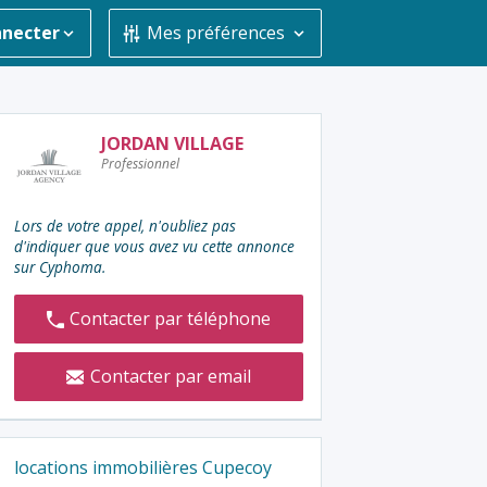
nnecter
Mes préférences
Contacter
JORDAN VILLAGE
Professionnel
l'annonceur
:
Lors de votre appel, n'oubliez pas
d'indiquer que vous avez vu cette annonce
sur Cyphoma.
Contacter par téléphone
Contacter par email
locations immobilières Cupecoy