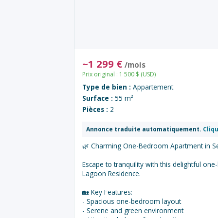
~
1 299
€
/mois
Prix original :
1 500
$
(USD)
Type de bien :
Appartement
Surface :
55 m²
Pièces :
2
Annonce traduite automatiquement.
Cliqu
🌿 Charming One-Bedroom Apartment in Se
Escape to tranquility with this delightful 
Lagoon Residence.
🏡 Key Features:
- Spacious one-bedroom layout
- Serene and green environment