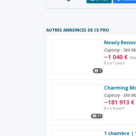
AUTRES ANNONCES DE CE PRO
Newly Renov
Cupecoy - Sint M
~
1 040
€
/m
Il y a 7 jours
7
Charming Mod
Cupecoy - Sint M
~
181 913
€
Il y a 8 jours
11
1 chambre | 1