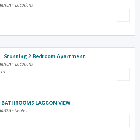
aarten
•
Locations
s
 – Stunning 2-Bedroom Apartment
aarten
•
Locations
ois
2 BATHROOMS LAGGON VIEW
aarten
•
Ventes
ois