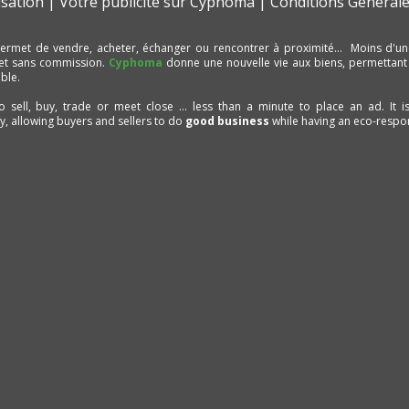
isation
Votre publicité sur Cyphoma
Conditions Générale
ermet de vendre, acheter, échanger ou rencontrer à proximité… Moins d'un
et sans commission.
Cyphoma
donne une nouvelle vie aux biens, permettant
ble.
to sell, buy, trade or meet close ... less than a minute to place an ad. It 
ty, allowing buyers and sellers to do
good business
while having an eco-respon