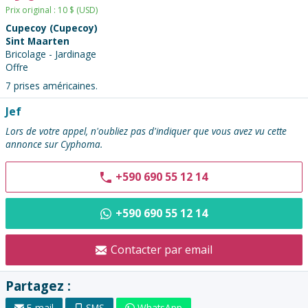
Prix original :
10
$
(USD)
Cupecoy (Cupecoy)
Sint Maarten
Bricolage - Jardinage
Offre
7 prises américaines.
Contacter
Jef
l'annonceur
Lors de votre appel, n'oubliez pas d'indiquer que vous avez vu cette
:
annonce sur Cyphoma.
+590 690 55 12 14
+590 690 55 12 14
Contacter par email
Partagez :
E-mail
SMS
WhatsApp