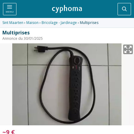
Rec
MENU
Sint Maarten
›
Maison
›
Bricolage - Jardinage
› Multiprises
Multiprises
Annonce du 30/01/2025
~
9
€