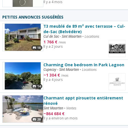
Il y a 4 mois
PETITES ANNONCES SUGGÉRÉES
T3 meublé de 89 m² avec terrasse – Cul-
de-Sac (Belvédère)
Cul de Sac - Sint Maarten
•
Locations
1 766
€
/mois
Il y a 2 jours
18
Charming One bedroom In Park Lagoon
Cupecoy - Sint Maarten
•
Locations
~
1 304
€
/mois
Il y a 4 jours
14
Charmant appt pirouette entièrement
rénové
Sint Maarten
•
Ventes
~
864 684
€
Il y a environ un mois
20