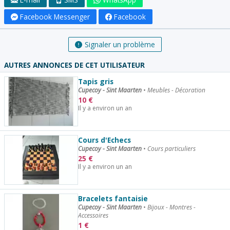
Facebook Messenger
Facebook
Signaler un problème
AUTRES ANNONCES DE CET UTILISATEUR
Tapis gris
Cupecoy - Sint Maarten
•
Meubles - Décoration
10
€
Il y a environ un an
Cours d'Echecs
Cupecoy - Sint Maarten
•
Cours particuliers
25
€
Il y a environ un an
Bracelets fantaisie
Cupecoy - Sint Maarten
•
Bijoux - Montres -
Accessoires
1
€