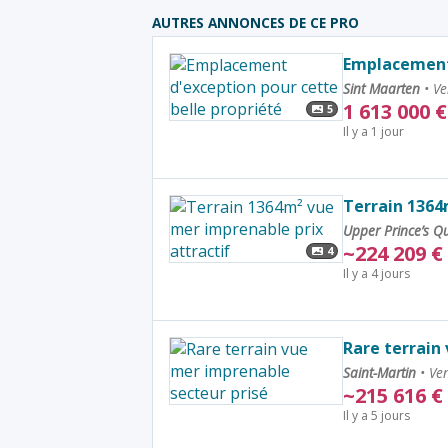
AUTRES ANNONCES DE CE PRO
Emplacement 
Sint Maarten
•
Ve
1 613 000
€
5
Il y a 1 jour
Terrain 1364
Upper Prince’s Q
~
224 209
€
4
Il y a 4 jours
Rare terrain
Saint-Martin
•
Ven
~
215 616
€
Il y a 5 jours