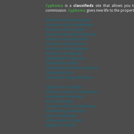
Cyphoma
is a
classifieds
site that allows you 
commission.
Cyphoma
gives new life to the proper
Annonces de la Martinique
Annonces de la Guadeloupe
Annonces de la Guyane
Annonces Nouvelle Calédonie
Annonces de Saint Martin
Annonces de la Réunion
Annonces de l'Ile Maurice
Annonces de Mayotte
Classifieds Sint Maarten
Classifieds Anguilla
Classifieds Saint Kitts and Nevis
Classifieds Saba
Classifieds Antigua Barbuda
Cyphoma on Google+
voiture occasion en Martinique
immobilier martinique
moto Martinique
occasion voiture Guadeloupe
immobilier guadeloupe
moto Guadeloupe
offres emploi st barth
logement st barth