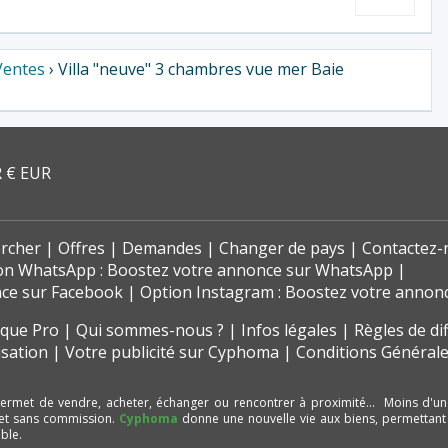
Ventes
› Villa "neuve" 3 chambres vue mer Baie
 € EUR
rcher
Offres
Demandes
Changer de pays
Contactez-
on WhatsApp : Boostez votre annonce sur WhatsApp
nce sur Facebook
Option Instagram : Boostez votre annon
t que Pro
Qui sommes-nous ?
Infos légales
Règles de di
isation
Votre publicité sur Cyphoma
Conditions Générale
ermet de vendre, acheter, échanger ou rencontrer à proximité… Moins d'un
et sans commission.
Cyphoma
donne une nouvelle vie aux biens, permettant
ble.