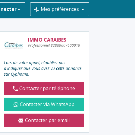
nnecter
Mes préférences
Contacter
IMMO CARAIBES
Professionnel 82889607600019
l'annonceur
:
Lors de votre appel, n'oubliez pas
d'indiquer que vous avez vu cette annonce
sur Cyphoma.
Contacter par téléphone
Contacter via WhatsApp
Contacter par email