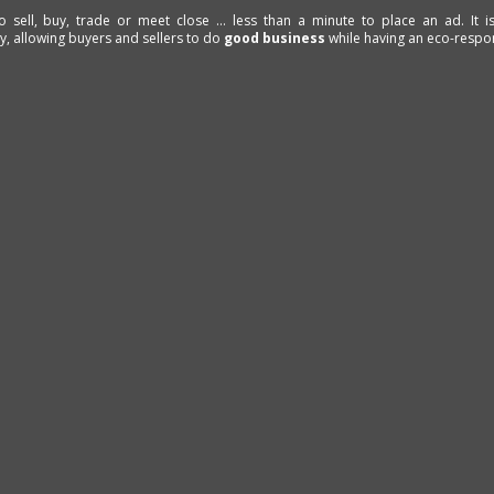
to sell, buy, trade or meet close ... less than a minute to place an ad. It 
ty, allowing buyers and sellers to do
good business
while having an eco-respon