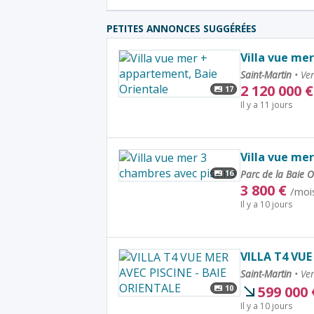
PETITES ANNONCES SUGGÉRÉES
Villa vue me
Saint-Martin
•
Ven
2 120 000
€
17
Il y a 11 jours
Villa vue me
Parc de la Baie O
16
3 800
€
/moi
Il y a 10 jours
VILLA T4 VUE
Saint-Martin
•
Ven
599 000
10
Il y a 10 jours