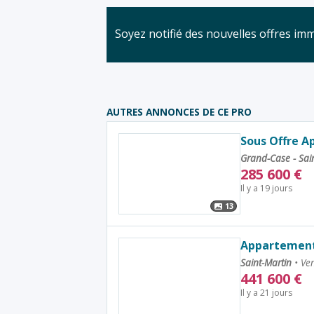
Soyez notifié des nouvelles offres im
AUTRES ANNONCES DE CE PRO
Sous Offre A
Grand-Case - Sai
285 600
€
Il y a 19 jours
13
Appartement 
Saint-Martin
•
Ven
441 600
€
Il y a 21 jours