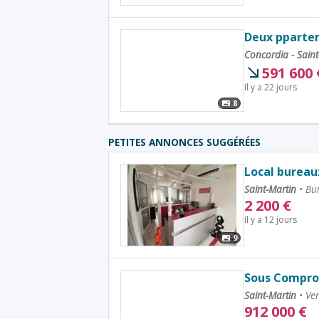
Deux ppartem
Concordia - Sain
591 600
Il y a 22 jours
8
PETITES ANNONCES SUGGÉRÉES
Local bureaux
Saint-Martin
•
Bur
2 200
€
Il y a 12 jours
9
Sous Comprom
Saint-Martin
•
Ven
912 000
€