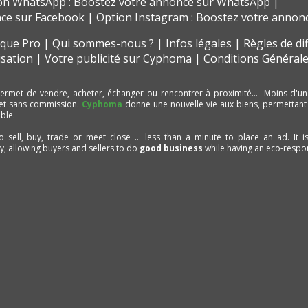
on WhatsApp : Boostez votre annonce sur WhatsApp
nce sur Facebook
Option Instagram : Boostez votre annon
t que Pro
Qui sommes-nous ?
Infos légales
Règles de di
isation
Votre publicité sur Cyphoma
Conditions Générale
ermet de vendre, acheter, échanger ou rencontrer à proximité… Moins d'un
et sans commission.
Cyphoma
donne une nouvelle vie aux biens, permettant
ble.
to sell, buy, trade or meet close ... less than a minute to place an ad. It 
ty, allowing buyers and sellers to do
good business
while having an eco-respon