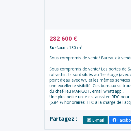
282 600
€
Surface :
130 m²
Sous compromis de vente/ Bureaux à vendr
Sous compromis de vente/ Les portes de S
rafraichir. Ils sont situés au 1er étage (av
point d'eau avec WC et les mêmes services su
une excellente visibilté. Ces bureaux se tro
du chef-lieu MARIGOT. email whatsapp .
Une plus petite unité est aussi en RDC pou
(5.84 % honoraires TTC à la charge de l'acq
Partagez :
E-mail
Faceb