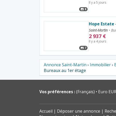
Il y a 5 jours
8
Hope Estate 
Saint-Martin
•
Bur
2 937
€
Il y a 4 jours
7
Annonce Saint-Martin
›
Immobilier
›
Bureaux au 1er étage
Vos préférences :
(Français)
Euro EUR
Accueil
Déposer une annonce
Reche