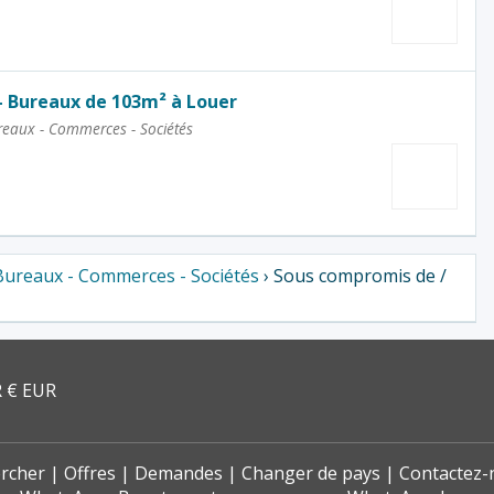
- Bureaux de 103m² à Louer
eaux - Commerces - Sociétés
Bureaux - Commerces - Sociétés
› Sous compromis de /
 € EUR
rcher
Offres
Demandes
Changer de pays
Contactez-