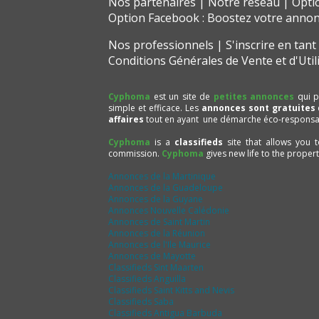
Nos partenaires
Notre réseau
Opti
Option Facebook : Boostez votre anno
Nos professionnels
S'inscrire en tan
Conditions Générales de Vente et d'Util
Cyphoma
est un site de
petites annonces
qui p
simple et efficace. Les
annonces sont gratuites
affaires
tout en ayant une démarche éco-responsa
Cyphoma
is a
classifieds
site that allows you 
commission.
Cyphoma
gives new life to the proper
Annonces de la Martinique
Annonces de la Guadeloupe
Annonces de la Guyane
Annonces Nouvelle Calédonie
Annonces de Saint Martin
Annonces de la Réunion
Annonces de l'Ile Maurice
Annonces de Mayotte
Classifieds Sint Maarten
Classifieds Anguilla
Classifieds Saint Kitts and Nevis
Classifieds Saba
Classifieds Antigua Barbuda