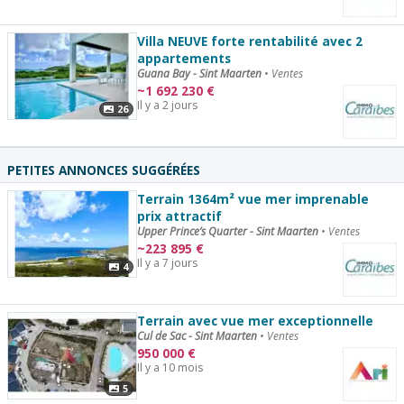
Villa NEUVE forte rentabilité avec 2
appartements
Guana Bay - Sint Maarten
•
Ventes
~
1 692 230
€
Il y a 2 jours
26
PETITES ANNONCES SUGGÉRÉES
Terrain 1364m² vue mer imprenable
prix attractif
Upper Prince’s Quarter - Sint Maarten
•
Ventes
~
223 895
€
Il y a 7 jours
4
Terrain avec vue mer exceptionnelle
Cul de Sac - Sint Maarten
•
Ventes
950 000
€
Il y a 10 mois
5