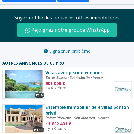
Soyez notifié des nouvelles offres immobilières
Rejoignez notre groupe WhatsApp
Signaler un problème
AUTRES ANNONCES DE CE PRO
Villas avec piscine vue mer
Terres Basses - Saint-Martin
•
Ventes
901 000
€
Il y a 5 jours
6
Ensemble immobilier de 4 villas ponton
privé
Pointe Pirouette - Sint Maarten
•
Ventes
~
1 822 401
€
Il y a 3 jours
11