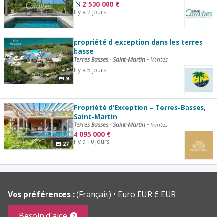
2 500 000
€
Il y a 2 jours
propriété d exception dans les terres
basse
Terres Basses - Saint-Martin
•
Ventes
Il y a 5 jours
9
Propriété d’Exception – Terres-Basses,
Saint-Martin
Terres Basses - Saint-Martin
•
Ventes
4 095 000
€
Il y a 10 jours
27
Vos préférences :
(Français)
Euro EUR € EUR
Besoin d'aide