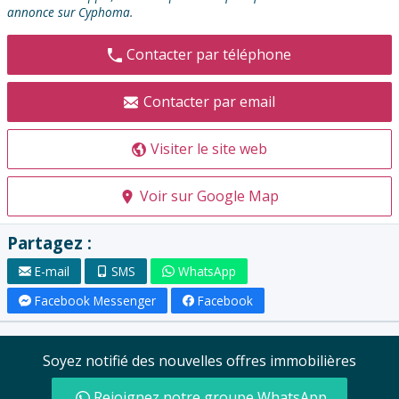
annonce sur Cyphoma.
Contacter par téléphone
Contacter par email
Visiter le site web
Voir sur Google Map
Partagez :
E-mail
SMS
WhatsApp
Facebook Messenger
Facebook
Soyez notifié des nouvelles offres immobilières
Rejoignez notre groupe WhatsApp