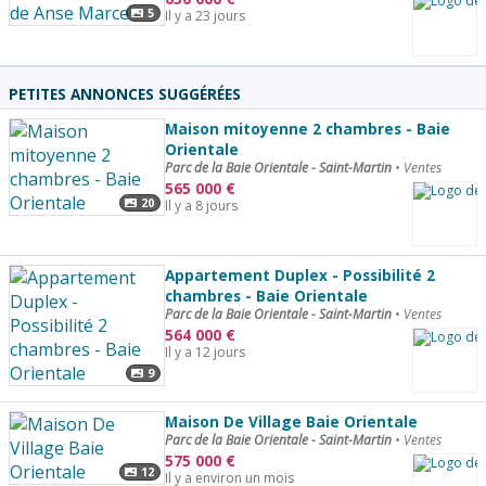
5
Il y a 23 jours
PETITES ANNONCES SUGGÉRÉES
Maison mitoyenne 2 chambres - Baie
Orientale
Parc de la Baie Orientale - Saint-Martin
•
Ventes
565 000
€
20
Il y a 8 jours
Appartement Duplex - Possibilité 2
chambres - Baie Orientale
Parc de la Baie Orientale - Saint-Martin
•
Ventes
564 000
€
Il y a 12 jours
9
Maison De Village Baie Orientale
Parc de la Baie Orientale - Saint-Martin
•
Ventes
575 000
€
12
Il y a environ un mois