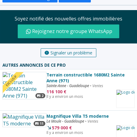
Soyez notifié des nouvelles offres immobilières
Rejoignez notre groupe WhatsApp
Signaler un problème
AUTRES ANNONCES DE CE PRO
Terrain constructible 1680M2 Sainte
EXCLUSIF
Anne (971)
Sainte-Anne - Guadeloupe
•
Ventes
116 100
€
2
Il y a environ un mois
Magnifique Villa T5 moderne
Le Moule - Guadeloupe
•
Ventes
11
579 000
€
Il y a environ un mois