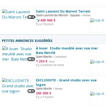
Saint Laurent Du Maroni Terrain
Saint-Laurent-du-Maroni - Guyane
•
Ventes
4
495 000
€
Il y a 18 jours
PETITES ANNONCES SUGGÉRÉES
À louer  Studio meublé avec vue mer 
Baie Nettlé
Saint-Martin
•
Locations
6
1 250
€
/mois
Il y a environ un mois
EXCLUSIVITE - Grand studio avec vue
lagon
Saint-Martin
•
Ventes
8
265 000
€
Il y a 10 jours