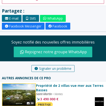
Partagez :
E-mail
SMS
WhatsApp
Facebook Messenger
Facebook
Soyez notifié des nouvelles offres immobilières
Rejoignez notre groupe WhatsApp
Signaler un problème
AUTRES ANNONCES DE CE PRO
Propriété de 2 villas vue mer aux Terres
Basses
Saint-Martin
•
Ventes
3 490 000
€
30
PRESTIGE