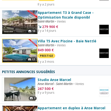
Il y a 2 jours
Appartement T3 à Grand Case -
Optimisation fiscale disponibl
Saint-Martin
•
Ventes
279 900
€
Il y a 14 jours
13
Villa T5 Avec Piscine - Baie Nettlé
Saint-Martin
•
Ventes
849 000
€
PRESTIGE
17
Il y a 3 mois
PETITES ANNONCES SUGGÉRÉES
Studio Anse Marcel
Anse Marcel - Saint-Martin
•
Ventes
267 500
€
Il y a 9 jours
7
Appartement en duplex à Anse Marcel