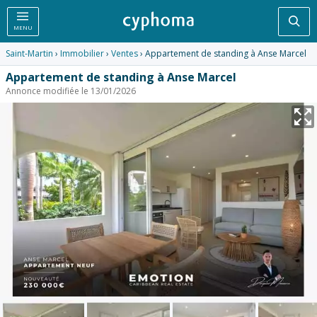
Rec
MENU
Saint-Martin
›
Immobilier
›
Ventes
› Appartement de standing à Anse Marcel
Appartement de standing à Anse Marcel
Annonce modifiée le 13/01/2026