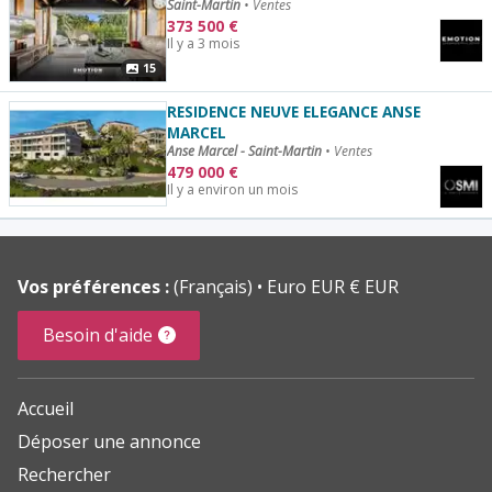
Saint-Martin
•
Ventes
373 500
€
Il y a 3 mois
15
RESIDENCE NEUVE ELEGANCE ANSE
MARCEL
Anse Marcel - Saint-Martin
•
Ventes
479 000
€
Il y a environ un mois
Vos préférences :
(Français)
Euro EUR € EUR
Besoin d'aide
Accueil
Déposer une annonce
Rechercher