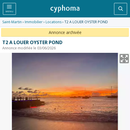
Rec
MENU
Saint-Martin
›
Immobilier
›
Locations
› T2 A LOUER OYSTER POND
Annonce archivée
T2 A LOUER OYSTER POND
Annonce modifiée le 03/06/2026