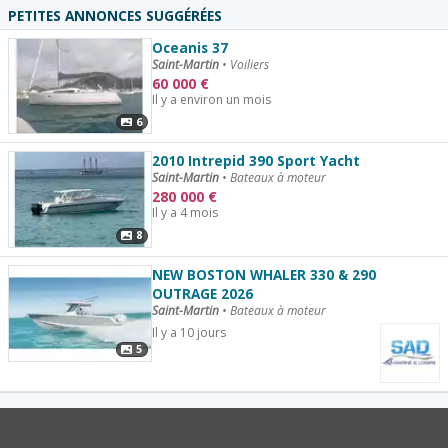
PETITES ANNONCES SUGGÉRÉES
Oceanis 37
Saint-Martin
•
Voiliers
60 000
€
Il y a environ un mois
6
2010 Intrepid 390 Sport Yacht
Saint-Martin
•
Bateaux à moteur
280 000
€
Il y a 4 mois
8
NEW BOSTON WHALER 330 & 290
OUTRAGE 2026
Saint-Martin
•
Bateaux à moteur
Il y a 10 jours
5