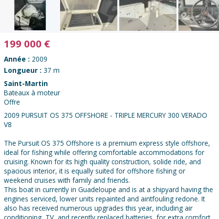
199 000
€
Année :
2009
Longueur :
37 m
Saint-Martin
Bateaux à moteur
Offre
2009 PURSUIT OS 375 OFFSHORE - TRIPLE MERCURY 300 VERADO
V8
The Pursuit OS 375 Offshore is a premium express style offshore,
ideal for fishing while offering comfortable accommodations for
cruising. Known for its high quality construction, solide ride, and
spacious interior, it is equally suited for offshore fishing or
weekend cruises with family and friends.
This boat in currently in Guadeloupe and is at a shipyard having the
engines serviced, lower units repainted and aintfouling redone. It
also has received numerous upgrades this year, including air
conditioning, TV, and recently replaced batteries, for extra comfort