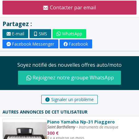
l'annonceur
Contacter par email
:
Partagez :
E-mail
SMS
WhatsApp
Facebook Messenger
Facebook
Soyez notifié des nouvelles offres auto/moto
Rejoignez notre groupe WhatsApp
Signaler un problème
AUTRES ANNONCES DE CET UTILISATEUR
Piano Yamaha Np-31 Piaggero
Saint Barthélemy
•
Instruments de musique
300
€
Il y a environ un mois