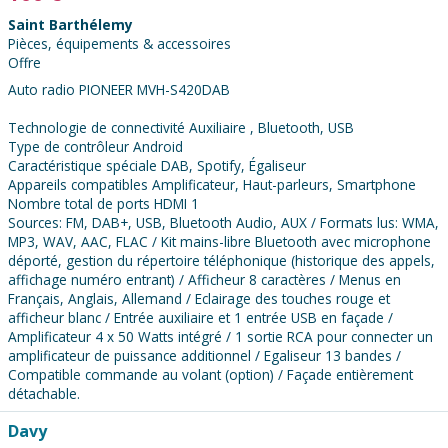
Saint Barthélemy
Pièces, équipements & accessoires
Offre
Auto radio PIONEER MVH-S420DAB
Technologie de connectivité Auxiliaire , Bluetooth, USB
Type de contrôleur Android
Caractéristique spéciale DAB, Spotify, Égaliseur
Appareils compatibles Amplificateur, Haut-parleurs, Smartphone
Nombre total de ports HDMI 1
Sources: FM, DAB+, USB, Bluetooth Audio, AUX / Formats lus: WMA,
MP3, WAV, AAC, FLAC / Kit mains-libre Bluetooth avec microphone
déporté, gestion du répertoire téléphonique (historique des appels,
affichage numéro entrant) / Afficheur 8 caractères / Menus en
Français, Anglais, Allemand / Eclairage des touches rouge et
afficheur blanc / Entrée auxiliaire et 1 entrée USB en façade /
Amplificateur 4 x 50 Watts intégré / 1 sortie RCA pour connecter un
amplificateur de puissance additionnel / Egaliseur 13 bandes /
Compatible commande au volant (option) / Façade entièrement
détachable.
Contacter
Davy