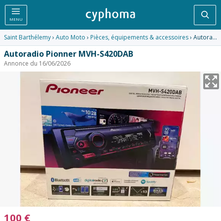
Rec
MENU
Saint Barthélemy
›
Auto Moto
›
Pièces, équipements & accessoires
› Autoradio Pionner MVH-S420DAB
Autoradio Pionner MVH-S420DAB
Annonce du 16/06/2026
100
€