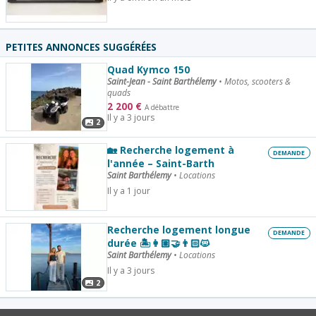
PETITES ANNONCES SUGGÉRÉES
Quad Kymco 150
Saint-Jean - Saint Barthélemy
•
Motos, scooters &
quads
2 200
€
A débattre
Il y a 3 jours
2
🏡 Recherche logement à
DEMANDE
l'année – Saint-Barth
Saint Barthélemy
•
Locations
Il y a 1 jour
Recherche logement longue
DEMANDE
durée 🏝️👩🏼‍🤝‍👨🏻🐱
Saint Barthélemy
•
Locations
Il y a 3 jours
2