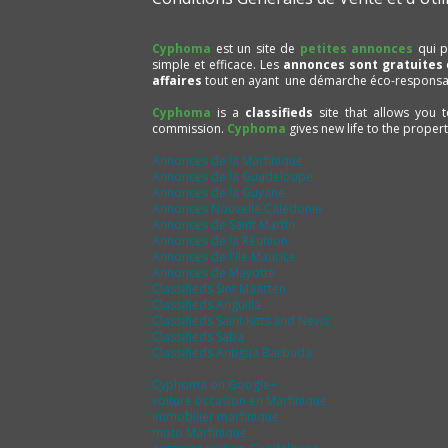
Cyphoma
est un site de
petites annonces
qui p
simple et efficace. Les
annonces sont gratuites
affaires
tout en ayant une démarche éco-responsa
Cyphoma
is a
classifieds
site that allows you 
commission.
Cyphoma
gives new life to the proper
Annonces de la Martinique
Annonces de la Guadeloupe
Annonces de la Guyane
Annonces Nouvelle Calédonie
Annonces de Saint Martin
Annonces de la Réunion
Annonces de l'Ile Maurice
Annonces de Mayotte
Classifieds Sint Maarten
Classifieds Anguilla
Classifieds Saint Kitts and Nevis
Classifieds Saba
Classifieds Antigua Barbuda
Cyphoma on Google+
voiture occasion en Martinique
immobilier martinique
moto Martinique