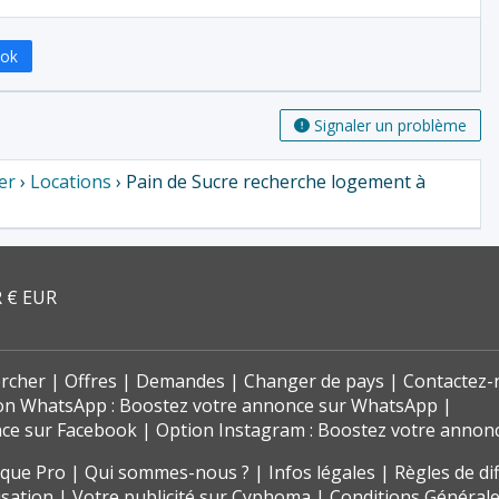
ook
Signaler un problème
er
›
Locations
› Pain de Sucre recherche logement à
 € EUR
rcher
Offres
Demandes
Changer de pays
Contactez-
on WhatsApp : Boostez votre annonce sur WhatsApp
nce sur Facebook
Option Instagram : Boostez votre annon
t que Pro
Qui sommes-nous ?
Infos légales
Règles de di
isation
Votre publicité sur Cyphoma
Conditions Générale