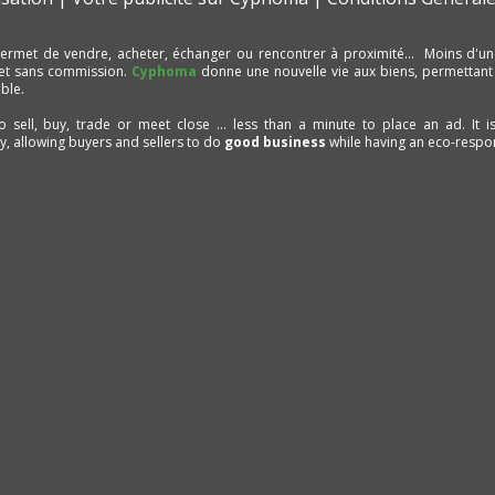
ermet de vendre, acheter, échanger ou rencontrer à proximité… Moins d'un
et sans commission.
Cyphoma
donne une nouvelle vie aux biens, permettant
ble.
to sell, buy, trade or meet close ... less than a minute to place an ad. It 
ty, allowing buyers and sellers to do
good business
while having an eco-respon