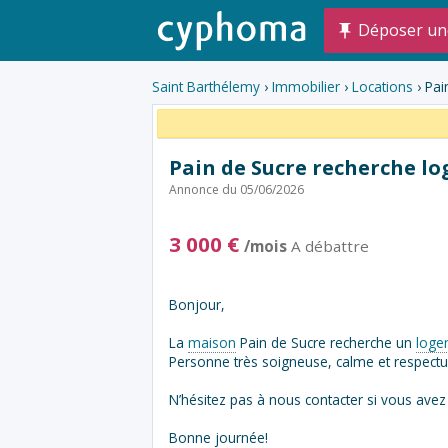
Déposer un
Saint Barthélemy
›
Immobilier
›
Locations
› Pai
Pain de Sucre recherche l
Annonce du 05/06/2026
3 000
€
/mois
A débattre
Bonjour,
La
maison
Pain de Sucre recherche un
loge
Personne très soigneuse, calme et respect
N’hésitez pas à nous contacter si vous ave
Bonne journée!