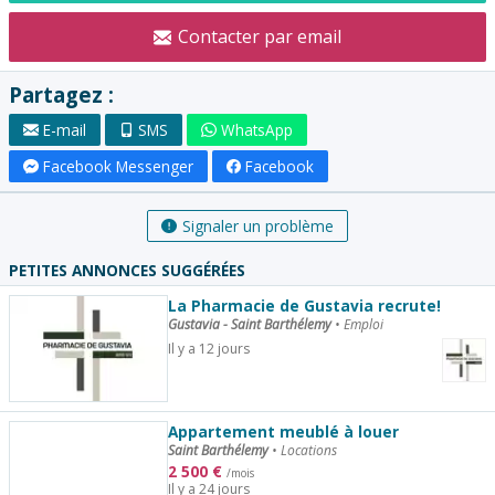
Contacter par email
Partagez :
E-mail
SMS
WhatsApp
Facebook Messenger
Facebook
Signaler un problème
PETITES ANNONCES SUGGÉRÉES
La Pharmacie de Gustavia recrute!
Gustavia - Saint Barthélemy
•
Emploi
Il y a 12 jours
Appartement meublé à louer
Saint Barthélemy
•
Locations
2 500
€
/mois
Il y a 24 jours