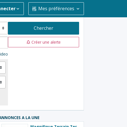
nnecter
Mes préférences
Chercher
Créer une alerte
ideo
ANNONCES A LA UNE
Magnifique Terrain Terres Basses