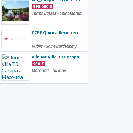
990 000
€
Terres Basses - Saint-Martin
CCPF Quincaillerie recrute magasinier/vendeur
Public - Saint Barthélemy
A louer Villa T3 Carapa à Macouria
950
€
Macouria - Guyane