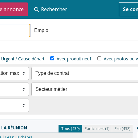
e annonce
Rechercher
Se co
Urgent / Cause départ
Avec produit neuf
Avec photos ou v
 LA RÉUNION
Tous (439)
Particuliers (1)
Pro (438)
s
Les plus chères