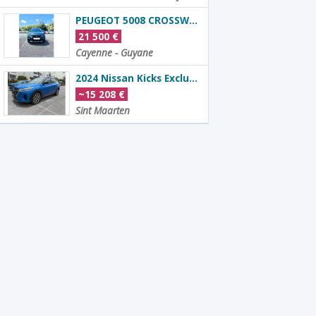
PEUGEOT 5008 CROSSWAY 7 PLACES
21 500
€
Cayenne - Guyane
2024 Nissan Kicks Exclusive 1.6L CVT 2WD
~
15 208
€
Sint Maarten