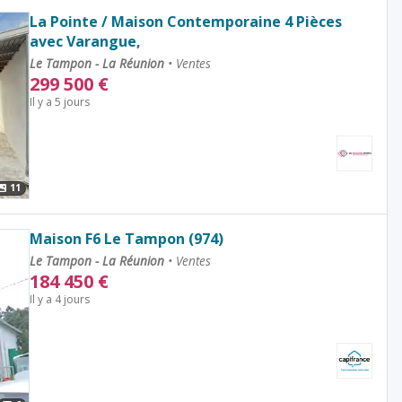
La Pointe / Maison Contemporaine 4 Pièces
avec Varangue,
Le Tampon - La Réunion
•
Ventes
299 500
€
Il y a 5 jours
11
Maison F6 Le Tampon (974)
Le Tampon - La Réunion
•
Ventes
184 450
€
Il y a 4 jours