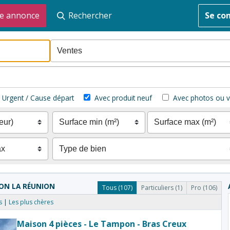
e annonce
Rechercher
Se co
Urgent / Cause départ
Avec produit neuf
Avec photos ou v
PON LA RÉUNION
Tous (107)
Particuliers (1)
Pro (106)
s
Les plus chères
Maison 4 pièces - Le Tampon - Bras Creux