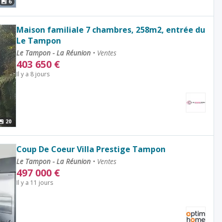
6
Maison familiale 7 chambres, 258m2, entrée du
Le Tampon
Le Tampon - La Réunion
•
Ventes
403 650
€
Il y a 8 jours
20
Coup De Coeur Villa Prestige Tampon
Le Tampon - La Réunion
•
Ventes
497 000
€
Il y a 11 jours