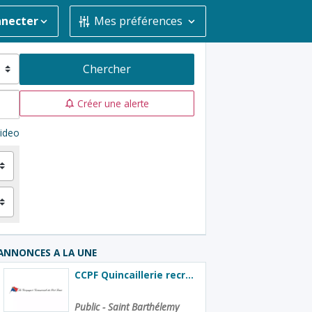
nnecter
Mes préférences
Chercher
Créer une alerte
ideo
ANNONCES A LA UNE
CCPF Quincaillerie recrute magasinier/vendeur
Public - Saint Barthélemy