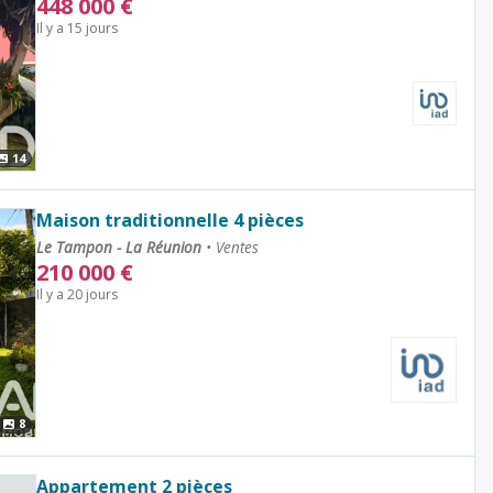
448 000
€
Il y a 15 jours
14
Maison traditionnelle 4 pièces
Le Tampon - La Réunion
•
Ventes
210 000
€
Il y a 20 jours
8
Appartement 2 pièces