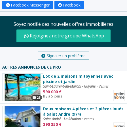
Facebook Messenger
Facebook
Soyez notifié des nouvelles offres immobilières
Rejoignez notre groupe WhatsApp
Signaler un problème
AUTRES ANNONCES DE CE PRO
Lot de 2 maisons mitoyennes avec
piscine et jardin -
Saint-Laurent-du-Maroni - Guyane
•
Ventes
590 000
€
Il y a 5 jours
21
Deux maisons 4 pièces et 3 pièces loués
à Saint Andre (974)
Saint-André - La Réunion
•
Ventes
390 350
€