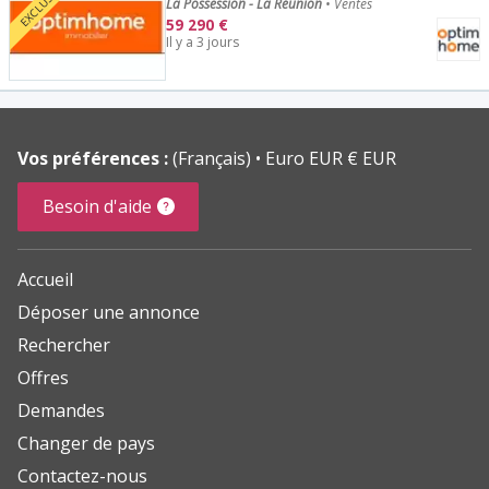
EXCLUSIF
La Possession - La Réunion
•
Ventes
59 290
€
Il y a 3 jours
Vos préférences :
(Français)
Euro EUR € EUR
Besoin d'aide
Accueil
Déposer une annonce
Rechercher
Offres
Demandes
Changer de pays
Contactez-nous