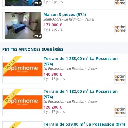
Il y a 2 jours
2
Maison 3 pièces (974)
Saint-André - La Réunion
•
Ventes
173 000
€
Il y a 8 jours
4
PETITES ANNONCES SUGGÉRÉES
Terrain de 1 283,00 m² La Possession
EXCLUSIF
(974)
La Possession - La Réunion
•
Ventes
140 300
€
Il y a 16 jours
Terrain de 1 182,00 m² La Possession
EXCLUSIF
(974)
La Possession - La Réunion
•
Ventes
128 200
€
Il y a 17 jours
Terrain de 539,00 m² La Possession (974)