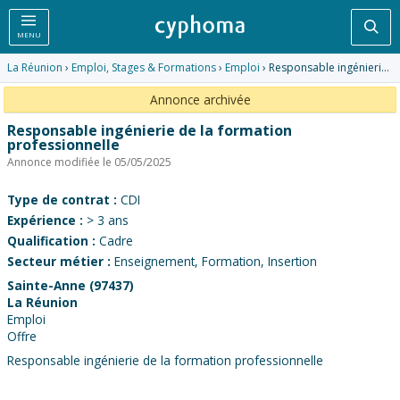
Rec
MENU
La Réunion
›
Emploi, Stages & Formations
›
Emploi
› Responsable ingénierie de la formation professionnelle
Annonce archivée
Responsable ingénierie de la formation
professionnelle
Annonce modifiée le 05/05/2025
Type de contrat :
CDI
Expérience :
> 3 ans
Qualification :
Cadre
Secteur métier :
Enseignement, Formation, Insertion
Sainte-Anne (97437)
La Réunion
Emploi
Offre
Responsable ingénierie de la formation professionnelle