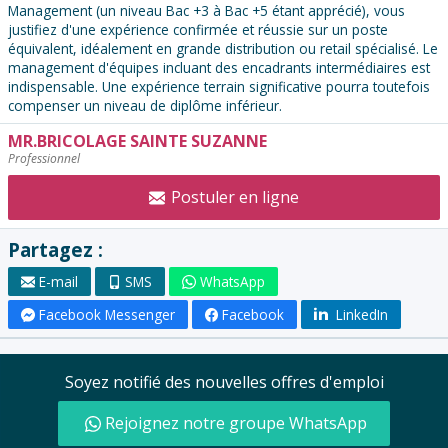
Management (un niveau Bac +3 à Bac +5 étant apprécié), vous
justifiez d'une expérience confirmée et réussie sur un poste
équivalent, idéalement en grande distribution ou retail spécialisé. Le
management d'équipes incluant des encadrants intermédiaires est
indispensable. Une expérience terrain significative pourra toutefois
compenser un niveau de diplôme inférieur.
MR.BRICOLAGE SAINTE SUZANNE
Contacter
Professionnel
l'annonceur
:
Postuler en ligne
Partagez :
E-mail
SMS
WhatsApp
Facebook Messenger
Facebook
LinkedIn
Soyez notifié des nouvelles offres d'emploi
Rejoignez notre groupe WhatsApp