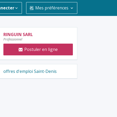
nnecter
Mes préférences
Contacter
RINGUIN SARL
Professionnel
l'annonceur
:
Postuler en ligne
offres d'emploi Saint-Denis