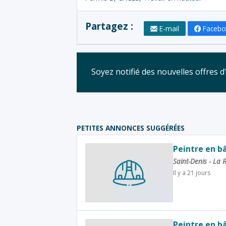
Partagez :
E-mail
Faceb
Soyez notifié des nouvelles offres 
PETITES ANNONCES SUGGÉRÉES
Peintre en b
Saint-Denis - La
Il y a 21 jours
Peintre en b