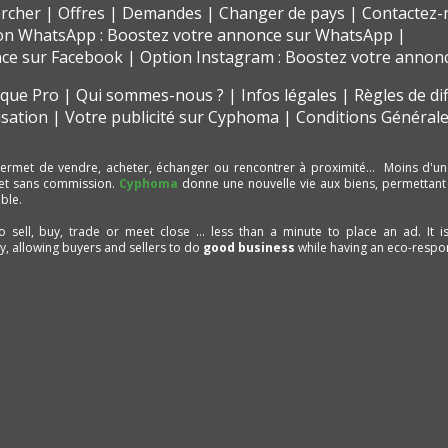
rcher
Offres
Demandes
Changer de pays
Contactez-
on WhatsApp : Boostez votre annonce sur WhatsApp
nce sur Facebook
Option Instagram : Boostez votre annon
t que Pro
Qui sommes-nous ?
Infos légales
Règles de di
isation
Votre publicité sur Cyphoma
Conditions Générale
ermet de vendre, acheter, échanger ou rencontrer à proximité… Moins d'un
et sans commission.
Cyphoma
donne une nouvelle vie aux biens, permettant
ble.
to sell, buy, trade or meet close ... less than a minute to place an ad. It 
ty, allowing buyers and sellers to do
good business
while having an eco-respon