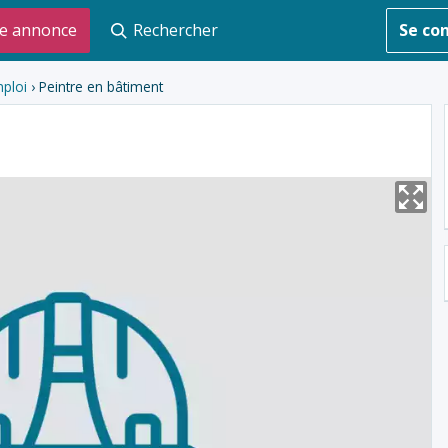
e annonce
Rechercher
Se co
ploi
› Peintre en bâtiment