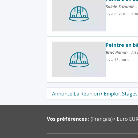
Sainte-Suzanne -
Il y a environ un m
Peintre en b
Bras-Panon - La
Il y a 13 jours
Annonce La Réunion
›
Emploi, Stage
Vos préférences :
(Français)
Euro EUR