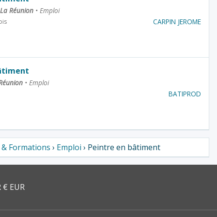
 La Réunion
•
Emploi
CARPIN JEROME
ois
âtiment
 Réunion
•
Emploi
BATIPROD
s & Formations
›
Emploi
› Peintre en bâtiment
 € EUR