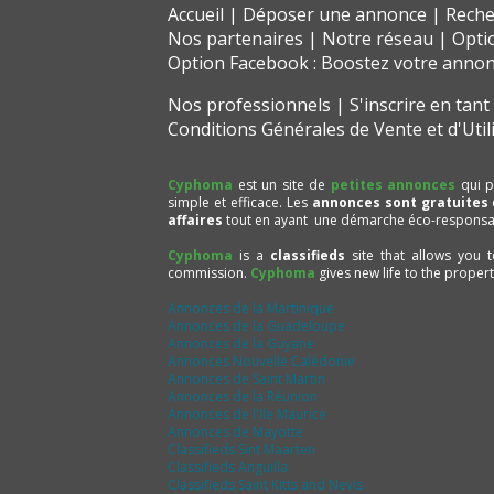
Accueil
Déposer une annonce
Reche
Nos partenaires
Notre réseau
Opti
Option Facebook : Boostez votre anno
Nos professionnels
S'inscrire en tan
Conditions Générales de Vente et d'Util
Cyphoma
est un site de
petites annonces
qui p
simple et efficace. Les
annonces sont gratuites
affaires
tout en ayant une démarche éco-responsa
Cyphoma
is a
classifieds
site that allows you 
commission.
Cyphoma
gives new life to the proper
Annonces de la Martinique
Annonces de la Guadeloupe
Annonces de la Guyane
Annonces Nouvelle Calédonie
Annonces de Saint Martin
Annonces de la Réunion
Annonces de l'Ile Maurice
Annonces de Mayotte
Classifieds Sint Maarten
Classifieds Anguilla
Classifieds Saint Kitts and Nevis