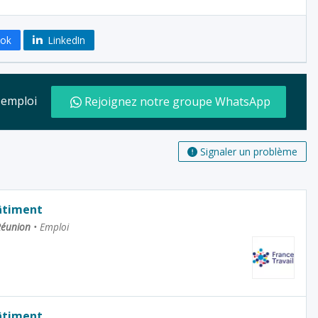
ook
LinkedIn
d'emploi
Rejoignez notre groupe WhatsApp
Signaler un problème
âtiment
 Réunion
•
Emploi
âtiment