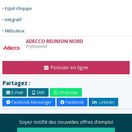
• Esprit d’équipe
• Intégratif
• Méticuleux
ADECCO REUNION NORD
Contacter
Professionnel
l'annonceur
:
Postuler en ligne
Partagez :
E-mail
SMS
WhatsApp
Facebook Messenger
Facebook
LinkedIn
Soyez notifié des nouvelles offres d'emploi