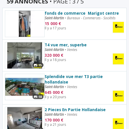
59 ANNONCES
• PAGE : 3 / 5
fonds de commerce  Marigot centre
Saint-Martin
•
Bureaux - Commerces - Sociétés
15 000
€
Il y a 17 jours
T4 vue mer, superbe
Saint-Martin
•
Ventes
320 000
€
Il y a 18 jours
15
Splendide vue mer T3 partie
hollandaise
Saint-Martin
•
Ventes
645 000
€
Il y a 20 jours
18
2 Pieces En Partie Hollandaise
Saint-Martin
•
Ventes
170 000
€
Il y a 21 jours