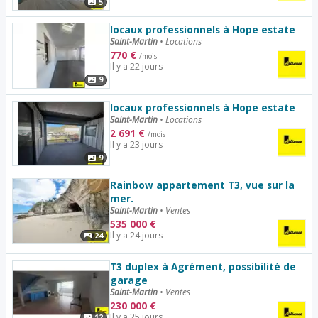
5
locaux professionnels à Hope estate
Saint-Martin
•
Locations
770
€
/mois
Il y a 22 jours
9
locaux professionnels à Hope estate
Saint-Martin
•
Locations
2 691
€
/mois
Il y a 23 jours
9
Rainbow appartement T3, vue sur la
mer.
Saint-Martin
•
Ventes
535 000
€
Il y a 24 jours
24
T3 duplex à Agrément, possibilité de
garage
Saint-Martin
•
Ventes
230 000
€
Il y a 25 jours
12