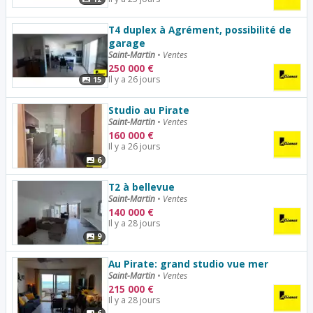
T4 duplex à Agrément, possibilité de
garage
Saint-Martin
•
Ventes
250 000
€
Il y a 26 jours
15
Studio au Pirate
Saint-Martin
•
Ventes
160 000
€
Il y a 26 jours
6
T2 à bellevue
Saint-Martin
•
Ventes
140 000
€
Il y a 28 jours
9
Au Pirate: grand studio vue mer
Saint-Martin
•
Ventes
215 000
€
Il y a 28 jours