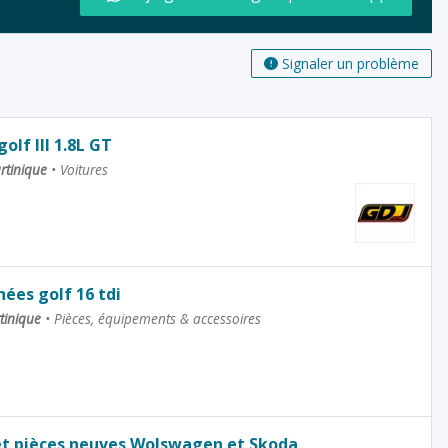
Signaler un problème
lf III 1.8L GT
rtinique
•
Voitures
ées golf 16 tdi
rtinique
•
Pièces, équipements & accessoires
et pièces neuves Wolswagen et Skoda