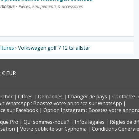
rtinique
•
Pièces, équipements & accessoires
itures
› Volkswagen golf 7 12 tsi allstar
 € EUR
rcher
Offres
Demandes
Changer de pays
Contactez-
on WhatsApp : Boostez votre annonce sur WhatsApp
nce sur Facebook
Option Instagram : Boostez votre annon
t que Pro
Qui sommes-nous ?
Infos légales
Règles de di
isation
Votre publicité sur Cyphoma
Conditions Générale