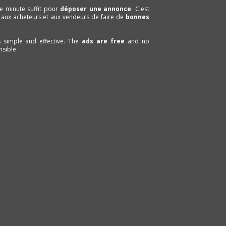
e minute suffit pour
déposer une annonce
. C'est
 aux acheteurs et aux vendeurs de faire de
bonnes
is simple and effective. The
ads are free
and no
sible.