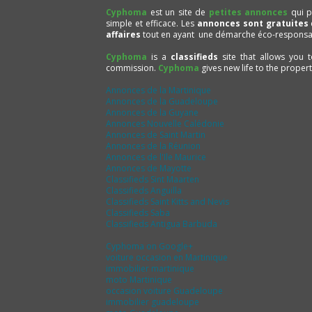
Cyphoma
est un site de
petites annonces
qui p
simple et efficace. Les
annonces sont gratuites
affaires
tout en ayant une démarche éco-responsa
Cyphoma
is a
classifieds
site that allows you 
commission.
Cyphoma
gives new life to the proper
Annonces de la Martinique
Annonces de la Guadeloupe
Annonces de la Guyane
Annonces Nouvelle Calédonie
Annonces de Saint Martin
Annonces de la Réunion
Annonces de l'Ile Maurice
Annonces de Mayotte
Classifieds Sint Maarten
Classifieds Anguilla
Classifieds Saint Kitts and Nevis
Classifieds Saba
Classifieds Antigua Barbuda
Cyphoma on Google+
voiture occasion en Martinique
immobilier martinique
moto Martinique
occasion voiture Guadeloupe
immobilier guadeloupe