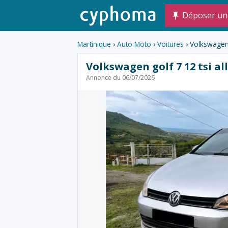
Déposer un
Martinique
›
Auto Moto
›
Voitures
› Volkswagen g
Volkswagen golf 7 12 tsi al
Annonce du 06/07/2026