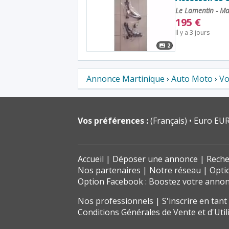
Le Lamentin - Ma
195
€
Il y a 3 jours
2
Annonce Martinique
›
Auto Moto
›
Vo
Vos préférences :
(Français)
Euro EUR
Accueil
Déposer une annonce
Reche
Nos partenaires
Notre réseau
Opti
Option Facebook : Boostez votre anno
Nos professionnels
S'inscrire en tan
Conditions Générales de Vente et d'Util