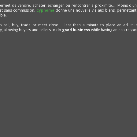
ermet de vendre, acheter, échanger ou rencontrer à proximité… Moins d'un
et sans commission.
Cyphoma
donne une nouvelle vie aux biens, permettant
ble.
to sell, buy, trade or meet close ... less than a minute to place an ad. It 
ty, allowing buyers and sellers to do
good business
while having an eco-respon