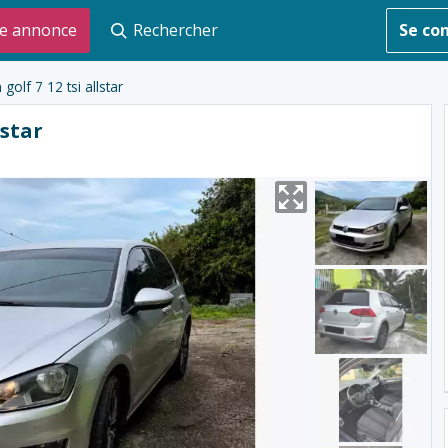
e annonce
Rechercher
Se co
olf 7 12 tsi allstar
lstar