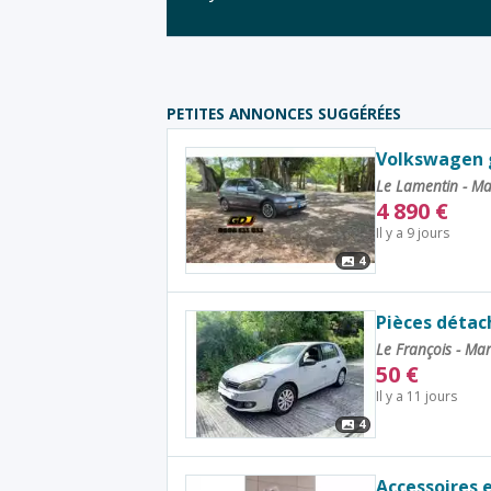
PETITES ANNONCES SUGGÉRÉES
Volkswagen go
Le Lamentin - Ma
4 890
€
Il y a 9 jours
4
Pièces détach
Le François - Ma
50
€
Il y a 11 jours
4
Accessoires 