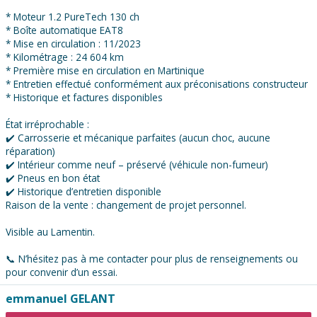
* Moteur 1.2 PureTech 130 ch
* Boîte automatique EAT8
* Mise en circulation : 11/2023
* Kilométrage : 24 604 km
* Première mise en circulation en Martinique
* Entretien effectué conformément aux préconisations constructeur
* Historique et factures disponibles
État irréprochable :
✔️ Carrosserie et mécanique parfaites (aucun choc, aucune
réparation)
✔️ Intérieur comme neuf – préservé (véhicule non-fumeur)
✔️ Pneus en bon état
✔️ Historique d’entretien disponible
Raison de la vente : changement de projet personnel.
Visible au Lamentin.
📞 N’hésitez pas à me contacter pour plus de renseignements ou
pour convenir d’un essai.
Contacter
emmanuel GELANT
l'annonceur