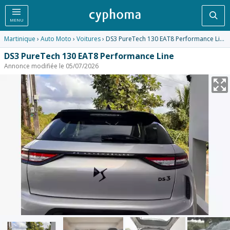
Rec
MENU
Martinique
›
Auto Moto
›
Voitures
› DS3 PureTech 130 EAT8 Performance Line
DS3 PureTech 130 EAT8 Performance Line
Annonce modifiée le 05/07/2026