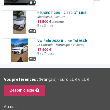
5
PEUGEOT 208 1.2 110 GT LINE
Martinique
•
Voitures
11 500
€
A débattre
Il y a 2 mois
3
Vw Polo 2022 R-Line Tsi 95Ch
Le Lamentin - Martinique
•
Voitures
17 900
€
Il y a 7 jours
5
Vos préférences :
(Français)
Euro EUR € EUR
Besoin d'aide
Accueil