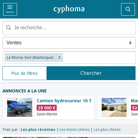
Rec
MENU
Le Morne-Vert (Martinique)
X
Chercher
Plus de filtres
ANNONCES A LA UNE
Camion hydrocureur 10 T
29 000
€
52
Saint-Martin
Sain
Trier par :
Les plus récentes
Les moins chères
Les plus chères