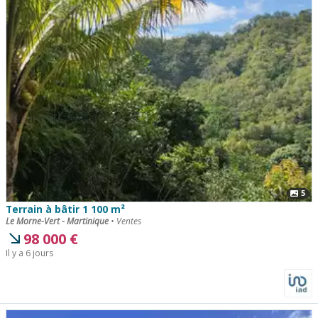
5
Terrain à bâtir 1 100 m²
Le Morne-Vert - Martinique
•
Ventes
98 000
€
Il y a 6 jours