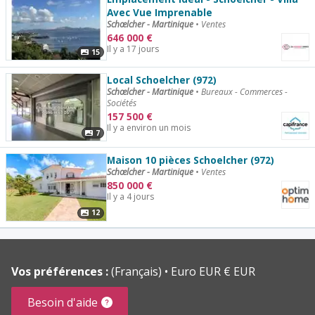
Avec Vue Imprenable
Schœlcher - Martinique
•
Ventes
646 000
€
Il y a 17 jours
15
Local Schoelcher (972)
Schœlcher - Martinique
•
Bureaux - Commerces -
Sociétés
157 500
€
Il y a environ un mois
7
Maison 10 pièces Schoelcher (972)
Schœlcher - Martinique
•
Ventes
850 000
€
Il y a 4 jours
12
Vos préférences :
(Français)
Euro EUR € EUR
Besoin d'aide