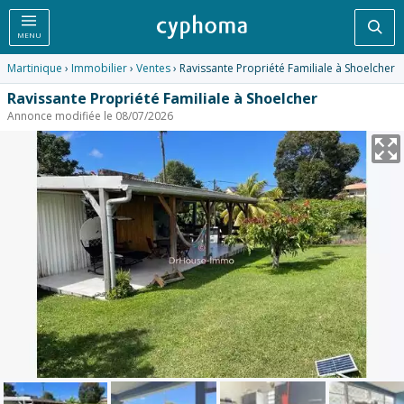
Rec
MENU
Martinique
›
Immobilier
›
Ventes
› Ravissante Propriété Familiale à Shoelcher
Ravissante Propriété Familiale à Shoelcher
Annonce modifiée le 08/07/2026