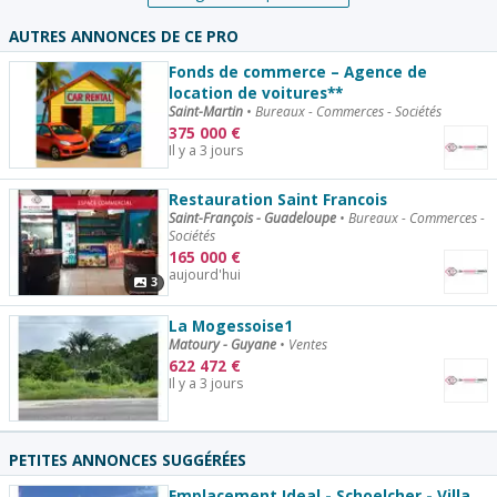
AUTRES ANNONCES DE CE PRO
Fonds de commerce – Agence de
location de voitures**
Saint-Martin
•
Bureaux - Commerces - Sociétés
375 000
€
Il y a 3 jours
Restauration Saint Francois
Saint-François - Guadeloupe
•
Bureaux - Commerces -
Sociétés
165 000
€
aujourd'hui
3
La Mogessoise1
Matoury - Guyane
•
Ventes
622 472
€
Il y a 3 jours
PETITES ANNONCES SUGGÉRÉES
Emplacement Ideal - Schoelcher - Villa