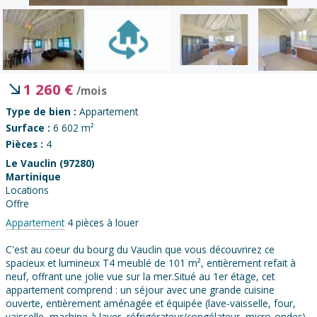
1 260
€
/mois
Type de bien :
Appartement
Surface :
6 602 m²
Pièces :
4
Le Vauclin (97280)
Martinique
Locations
Offre
Appartement
4 pièces à louer
C'est au coeur du bourg du Vauclin que vous découvrirez ce
spacieux et lumineux T4 meublé de 101 m², entièrement refait à
neuf, offrant une jolie vue sur la mer.Situé au 1er étage, cet
appartement comprend : un séjour avec une grande cuisine
ouverte, entièrement aménagée et équipée (lave-vaisselle, four,
vaisselle, machine à laver, réfrigérateur/congélateur, micro-ondes),