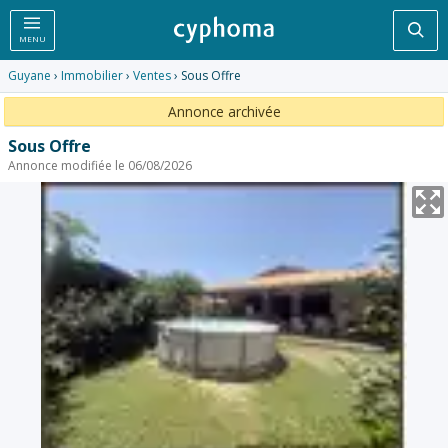
Rec
MENU
Guyane
›
Immobilier
›
Ventes
› Sous Offre
Annonce archivée
Sous Offre
Annonce modifiée le 06/08/2026