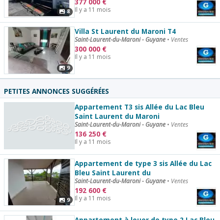
377 000
€
Il y a 11 mois
8
Villa St Laurent du Maroni T4
Saint-Laurent-du-Maroni - Guyane
•
Ventes
300 000
€
Il y a 11 mois
9
PETITES ANNONCES SUGGÉRÉES
Appartement T3 sis Allée du Lac Bleu
Saint Laurent du Maroni
Saint-Laurent-du-Maroni - Guyane
•
Ventes
136 250
€
Il y a 11 mois
Appartement de type 3 sis Allée du Lac
Bleu Saint Laurent du
Saint-Laurent-du-Maroni - Guyane
•
Ventes
192 600
€
Il y a 11 mois
9
Appartement à louer de type 2 Lac Bleu