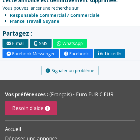
Cette annonce est définitivement supprimée.
Vous pouvez lancer une recherche sur :
Responsable Commercial / Commerciale
France Travail Guyane
Partagez :
E-mail
SMS
WhatsApp
Facebook Messenger
Facebook
LinkedIn
Signaler un problème
Vos préférences :
(Français)
Euro EUR € EUR
Besoin d'aide
Accueil
Déposer une annonce