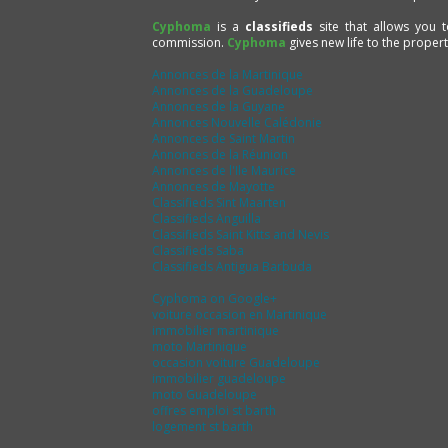
Cyphoma
is a
classifieds
site that allows you 
commission.
Cyphoma
gives new life to the proper
Annonces de la Martinique
Annonces de la Guadeloupe
Annonces de la Guyane
Annonces Nouvelle Calédonie
Annonces de Saint Martin
Annonces de la Réunion
Annonces de l'Ile Maurice
Annonces de Mayotte
Classifieds Sint Maarten
Classifieds Anguilla
Classifieds Saint Kitts and Nevis
Classifieds Saba
Classifieds Antigua Barbuda
Cyphoma on Google+
voiture occasion en Martinique
immobilier martinique
moto Martinique
occasion voiture Guadeloupe
immobilier guadeloupe
moto Guadeloupe
offres emploi st barth
logement st barth