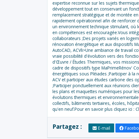
expertise reconnue sur les sujets thermique
développement tout en conservant un fonctio
remplacement stratégique et de montée en cha
rapidement opérationnel afin de renforcer 
un environnement technique stimulant, où l
en compétences est encouragée.Vous intégre
collaborateurs ;Des projets variés en logemen
rénovation énergétique et aux dispositifs 
AutoCAD, ACVli>Une ambiance de travail co
vraie possibilité d'évolution vers des foncti
d'Œuvre / Études Thermiques, vos missions
cadre de dispositifs type MaPrimeRénov' Cop
énergétiques sous Pléiades ;Participer à la 
ACV et participer aux études carbone des op
;Participer ponctuellement aux réunions clie
les plans et maquettes numériques pour les
évolutions thermiques et environnementales
collectifs, bâtiments tertiaires, écoles, hô
qu'en neuf.Pour en savoir plus cliquez ici : Cl
Partagez :
E-mail
Faceb