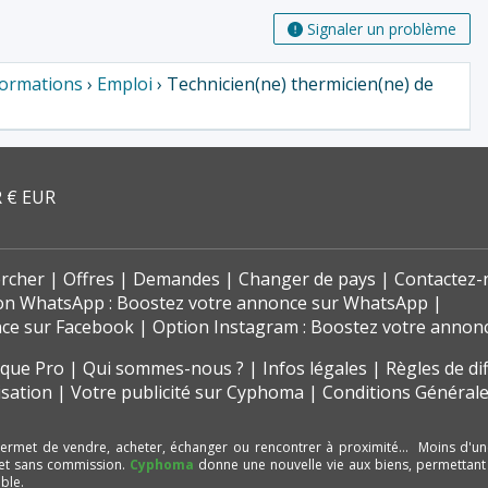
Signaler un problème
Formations
›
Emploi
› Technicien(ne) thermicien(ne) de
 € EUR
rcher
Offres
Demandes
Changer de pays
Contactez-
on WhatsApp : Boostez votre annonce sur WhatsApp
nce sur Facebook
Option Instagram : Boostez votre annon
t que Pro
Qui sommes-nous ?
Infos légales
Règles de di
isation
Votre publicité sur Cyphoma
Conditions Générale
ermet de vendre, acheter, échanger ou rencontrer à proximité… Moins d'un
et sans commission.
Cyphoma
donne une nouvelle vie aux biens, permettant
ble.