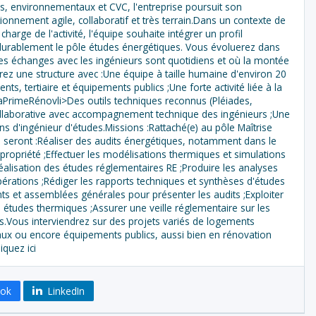
s, environnementaux et CVC, l'entreprise poursuit son
nnement agile, collaboratif et très terrain.Dans un contexte de
rge de l'activité, l'équipe souhaite intégrer un profil
durablement le pôle études énergétiques. Vous évoluerez dans
es échanges avec les ingénieurs sont quotidiens et où la montée
z une structure avec :Une équipe à taille humaine d'environ 20
ts, tertiaire et équipements publics ;Une forte activité liée à la
MaPrimeRénovli>Des outils techniques reconnus (Pléiades,
llaborative avec accompagnement technique des ingénieurs ;Une
ons d'ingénieur d'études.Missions :Rattaché(e) au pôle Maîtrise
 seront :Réaliser des audits énergétiques, notamment dans le
ropriété ;Effectuer les modélisations thermiques et simulations
réalisation des études réglementaires RE ;Produire les analyses
érations ;Rédiger les rapports techniques et synthèses d'études
nts et assemblées générales pour présenter les audits ;Exploiter
 études thermiques ;Assurer une veille réglementaire sur les
.Vous interviendrez sur des projets variés de logements
pitaux ou encore équipements publics, aussi bien en rénovation
iquez ici
ook
LinkedIn