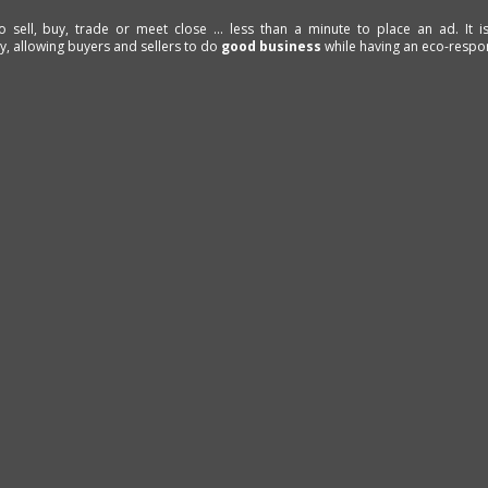
to sell, buy, trade or meet close ... less than a minute to place an ad. It 
ty, allowing buyers and sellers to do
good business
while having an eco-respon