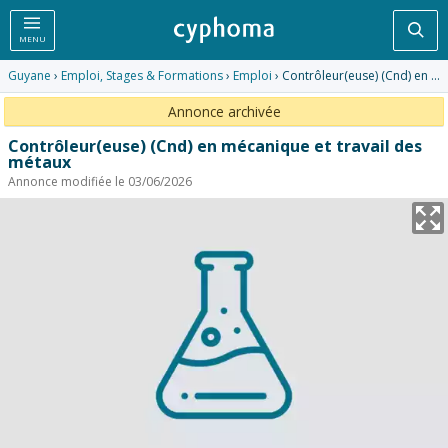
Rec
MENU
Guyane
›
Emploi, Stages & Formations
›
Emploi
› Contrôleur(euse) (Cnd) en mécanique et travail des métaux
Annonce archivée
Contrôleur(euse) (Cnd) en mécanique et travail des
métaux
Annonce modifiée le 03/06/2026