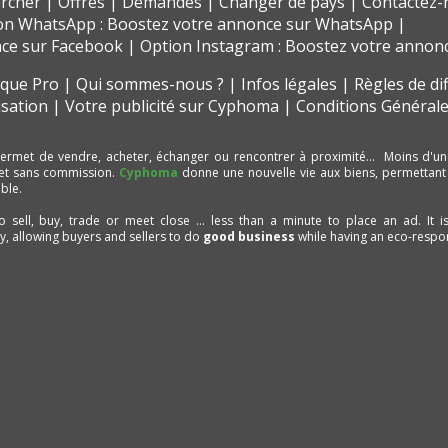
rcher
Offres
Demandes
Changer de pays
Contactez-
on WhatsApp : Boostez votre annonce sur WhatsApp
nce sur Facebook
Option Instagram : Boostez votre annon
t que Pro
Qui sommes-nous ?
Infos légales
Règles de di
isation
Votre publicité sur Cyphoma
Conditions Générale
ermet de vendre, acheter, échanger ou rencontrer à proximité… Moins d'un
et sans commission.
Cyphoma
donne une nouvelle vie aux biens, permettant
ble.
to sell, buy, trade or meet close ... less than a minute to place an ad. It 
ty, allowing buyers and sellers to do
good business
while having an eco-respon