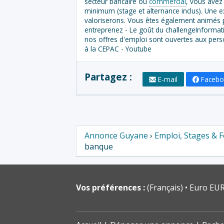
secteur bancaire ou
commercial
, vous avez
minimum (stage et alternance inclus). Une e
valoriserons. Vous êtes également animés p
entreprenez - Le goût du challengeInforma
nos offres d'emploi sont ouvertes aux person
à la CEPAC - Youtube
Partagez :
E-mail
Faceb
Annonce Guyane
›
Emploi, Stages & 
banque
Vos préférences :
(Français)
Euro EUR