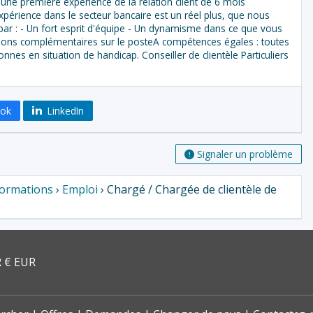
 une première expérience de la relation client de 6 mois
xpérience dans le secteur bancaire est un réel plus, que nous
ar : - Un fort esprit d'équipe - Un dynamisme dans ce que vous
tions complémentaires sur le posteA compétences égales : toutes
nes en situation de handicap. Conseiller de clientèle Particuliers
ook
LinkedIn
Signaler un problème
Formations
›
Emploi
› Chargé / Chargée de clientèle de
 € EUR