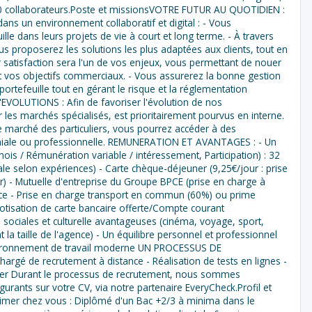
150 collaborateurs.Poste et missionsVOTRE FUTUR AU QUOTIDIEN :
ans un environnement collaboratif et digital : - Vous
lle dans leurs projets de vie à court et long terme. - À travers
us proposerez les solutions les plus adaptées aux clients, tout en
ur satisfaction sera l'un de vos enjeux, vous permettant de nouer
nt vos objectifs commerciaux. - Vous assurerez la bonne gestion
rtefeuille tout en gérant le risque et la réglementation
OLUTIONS : Afin de favoriser l'évolution de nos
 les marchés spécialisés, est prioritairement pourvus en interne.
e marché des particuliers, vous pourrez accéder à des
moniale ou professionnelle. REMUNERATION ET AVANTAGES : - Un
is / Rémunération variable / intéressement, Participation) : 32
e selon expériences) - Carte chèque-déjeuner (9,25€/jour : prise
) - Mutuelle d'entreprise du Groupe BPCE (prise en charge à
nce - Prise en charge transport en commun (60%) ou prime
otisation de carte bancaire offerte/Compte courant
 sociales et culturelle avantageuses (cinéma, voyage, sport,
ant la taille de l'agence) - Un équilibre personnel et professionnel
Environnement de travail moderne UN PROCESSUS DE
rgé de recrutement à distance - Réalisation de tests en lignes -
ger Durant le processus de recrutement, nous sommes
gurants sur votre CV, via notre partenaire EveryCheck.Profil et
mer chez vous : Diplômé d'un Bac +2/3 à minima dans le