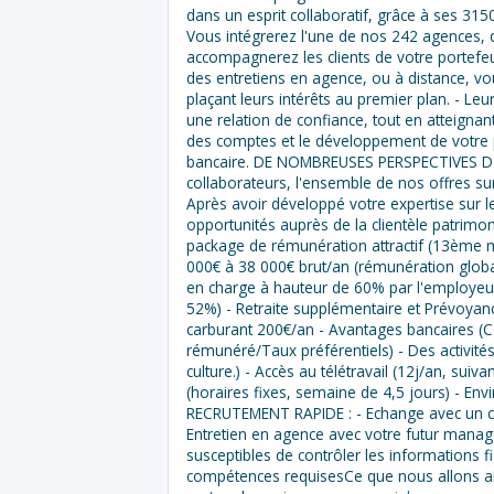
dans un esprit collaboratif, grâce à ses 3
Vous intégrerez l'une de nos 242 agences, d
accompagnerez les clients de votre portefeui
des entretiens en agence, ou à distance, vo
plaçant leurs intérêts au premier plan. - Le
une relation de confiance, tout en atteigna
des comptes et le développement de votre po
bancaire. DE NOMBREUSES PERSPECTIVES D'EV
collaborateurs, l'ensemble de nos offres sur
Après avoir développé votre expertise sur l
opportunités auprès de la clientèle patri
package de rémunération attractif (13ème mo
000€ à 38 000€ brut/an (rémunération global
en charge à hauteur de 60% par l'employeur
52%) - Retraite supplémentaire et Prévoya
carburant 200€/an - Avantages bancaires (C
rémunéré/Taux préférentiels) - Des activités
culture.) - Accès au télétravail (12j/an, suiv
(horaires fixes, semaine de 4,5 jours) - 
RECRUTEMENT RAPIDE : - Echange avec un cha
Entretien en agence avec votre futur mana
susceptibles de contrôler les informations fi
compétences requisesCe que nous allons ai