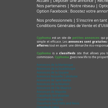
Accueil
Déposer une annonce
Reche
Nos partenaires
Notre réseau
Opti
Option Facebook : Boostez votre anno
Nos professionnels
S'inscrire en tan
Conditions Générales de Vente et d'Util
Cyphoma
est un site de
petites annonces
qui p
simple et efficace. Les
annonces sont gratuites
affaires
tout en ayant une démarche éco-responsa
Cyphoma
is a
classifieds
site that allows you 
commission.
Cyphoma
gives new life to the proper
Annonces de la Martinique
Annonces de la Guadeloupe
Annonces de la Guyane
Annonces Nouvelle Calédonie
Annonces de Saint Martin
Annonces de la Réunion
Annonces de l'Ile Maurice
Annonces de Mayotte
Classifieds Sint Maarten
Classifieds Anguilla
Classifieds Saint Kitts and Nevis
Classifieds Saba