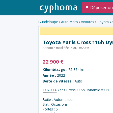
Déposer un
Guadeloupe
›
Auto Moto
›
Voitures
› Toyota Y
Toyota Yaris Cross 116h D
Annonce modifiée le 01/06/2026
22 900
€
Kilométrage :
75 874 km
Année :
2022
Boite de vitesse :
Auto
TOYOTA
Yaris Cross 116h Dynamic MY21
Boîte : Automatique
Etat : Occasions
Portes : 5