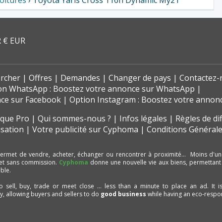
oitures
› Toyota Yaris Cross 116h Dynamic My21
 € EUR
rcher
Offres
Demandes
Changer de pays
Contactez-
on WhatsApp : Boostez votre annonce sur WhatsApp
nce sur Facebook
Option Instagram : Boostez votre annon
t que Pro
Qui sommes-nous ?
Infos légales
Règles de di
isation
Votre publicité sur Cyphoma
Conditions Générale
ermet de vendre, acheter, échanger ou rencontrer à proximité… Moins d'un
et sans commission.
Cyphoma
donne une nouvelle vie aux biens, permettant
ble.
to sell, buy, trade or meet close ... less than a minute to place an ad. It 
ty, allowing buyers and sellers to do
good business
while having an eco-respon