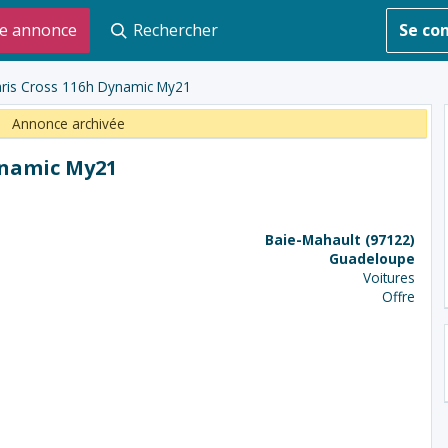
e annonce
Rechercher
Se co
aris Cross 116h Dynamic My21
Annonce archivée
ynamic My21
Baie-Mahault (97122)
Guadeloupe
Voitures
Offre