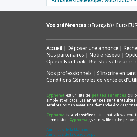
Annonce Guadeloupe
›
Auto Moto
›
V
Vos préférences :
(Français)
Euro EUR
Accueil
Déposer une annonce
Reche
Nos partenaires
Notre réseau
Opti
Option Facebook : Boostez votre anno
Nos professionnels
S'inscrire en tan
Conditions Générales de Vente et d'Util
Cyphoma
est un site de
petites annonces
qui p
simple et efficace. Les
annonces sont gratuites
affaires
tout en ayant une démarche éco-responsa
Cyphoma
is a
classifieds
site that allows you 
commission.
Cyphoma
gives new life to the proper
Annonces de la Martinique
Annonces de la Guadeloupe