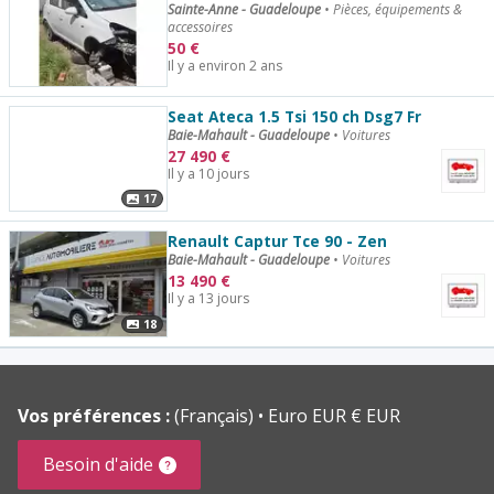
Sainte-Anne - Guadeloupe
•
Pièces, équipements &
accessoires
50
€
Il y a environ 2 ans
Seat Ateca 1.5 Tsi 150 ch Dsg7 Fr
Baie-Mahault - Guadeloupe
•
Voitures
27 490
€
Il y a 10 jours
17
Renault Captur Tce 90 - Zen
Baie-Mahault - Guadeloupe
•
Voitures
13 490
€
Il y a 13 jours
18
Vos préférences :
(Français)
Euro EUR € EUR
Besoin d'aide