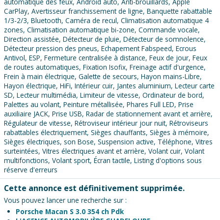
automatique des feux, Android auto, Anti-brouillards, Apple
CarPlay, Avertisseur franchissement de ligne, Banquette rabattable
1/3-2/3, Bluetooth, Caméra de recul, Climatisation automatique 4
zones, Climatisation automatique bi-zone, Commande vocale,
Direction assistée, Détecteur de pluie, Détecteur de somnolence,
Détecteur pression des pneus, Echapement Fabspeed, Ecrous
Antivol, ESP, Fermeture centralisée à distance, Feux de jour, Feux
de routes automatiques, Fixation Isofix, Freinage actif d'urgence,
Frein à main électrique, Galette de secours, Hayon mains-Libre,
Hayon électrique, HiFi, Intérieur cuir, Jantes aluminium, Lecteur carte
SD, Lecteur multimédia, Limiteur de vitesse, Ordinateur de bord,
Palettes au volant, Peinture métallisée, Phares Full LED, Prise
auxiliaire JACK, Prise USB, Radar de stationnement avant et arrière,
Régulateur de vitesse, Rétroviseur intérieur jour nuit, Rétroviseurs
rabattables électriquement, Sièges chauffants, Sièges à mémoire,
Sièges électriques, son Bose, Suspension active, Téléphone, Vitres
surteintées, Vitres électriques avant et arrière, Volant cuir, Volant
multifonctions, Volant sport, Écran tactile, Listing d'options sous
réserve d'erreurs
Cette annonce est définitivement supprimée.
Vous pouvez lancer une recherche sur :
Porsche Macan S 3.0 354 ch Pdk