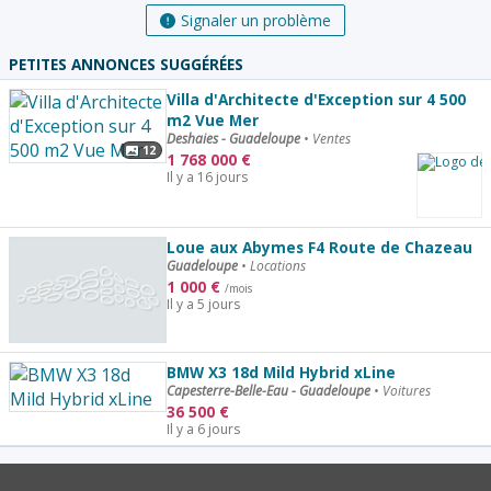
Signaler un problème
PETITES ANNONCES SUGGÉRÉES
Villa d'Architecte d'Exception sur 4 500
m2 Vue Mer
Deshaies - Guadeloupe
•
Ventes
12
1 768 000
€
Il y a 16 jours
Loue aux Abymes F4 Route de Chazeau
Guadeloupe
•
Locations
1 000
€
/mois
Il y a 5 jours
BMW X3 18d Mild Hybrid xLine
Capesterre-Belle-Eau - Guadeloupe
•
Voitures
36 500
€
Il y a 6 jours