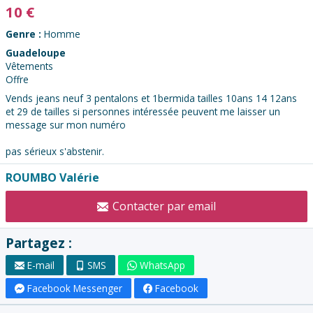
10
€
Genre :
Homme
Guadeloupe
Vêtements
Offre
Vends jeans neuf 3 pentalons et 1bermida tailles 10ans 14 12ans
et 29 de tailles si personnes intéressée peuvent me laisser un
message sur mon numéro
pas sérieux s'abstenir.
Contacter
ROUMBO Valérie
l'annonceur
Contacter par email
:
Partagez :
E-mail
SMS
WhatsApp
Facebook Messenger
Facebook