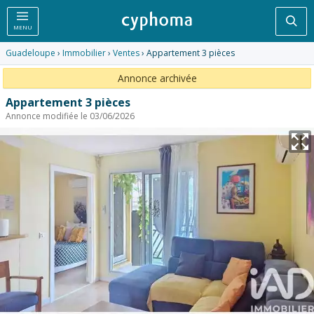
Rec
MENU
Guadeloupe
›
Immobilier
›
Ventes
› Appartement 3 pièces
Annonce archivée
Appartement 3 pièces
Annonce modifiée le 03/06/2026