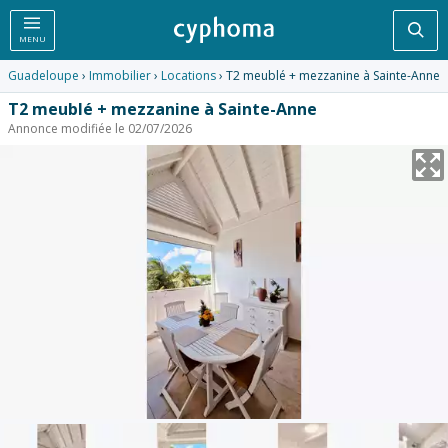
Rec
MENU
Guadeloupe
›
Immobilier
›
Locations
› T2 meublé + mezzanine à Sainte-Anne
T2 meublé + mezzanine à Sainte-Anne
Annonce modifiée le 02/07/2026