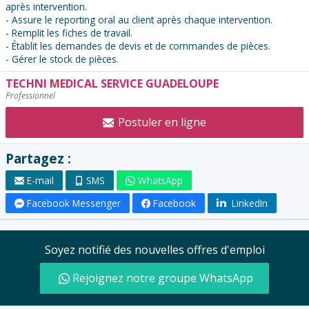
après intervention.
- Assure le reporting oral au client après chaque intervention.
- Remplit les fiches de travail.
- Établit les demandes de devis et de commandes de pièces.
- Gérer le stock de pièces.
TECHNI MEDICAL SERVICE GUADELOUPE
Contacter
Professionnel
l'annonceur
:
Postuler en ligne
Partagez :
E-mail
SMS
WhatsApp
Facebook Messenger
Facebook
LinkedIn
Soyez notifié des nouvelles offres d'emploi
Rejoignez notre groupe WhatsApp