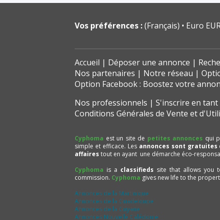
Vos préférences :
(Français)
Euro EUR
Accueil
Déposer une annonce
Reche
Nos partenaires
Notre réseau
Opti
Option Facebook : Boostez votre anno
Nos professionnels
S'inscrire en tan
Conditions Générales de Vente et d'Util
Cyphoma
est un site de
petites annonces
qui p
simple et efficace. Les
annonces sont gratuites
affaires
tout en ayant une démarche éco-responsa
Cyphoma
is a
classifieds
site that allows you 
commission.
Cyphoma
gives new life to the proper
Annonces de la Martinique
Annonces de la Guadeloupe
Annonces de la Guyane
Annonces Nouvelle Calédonie