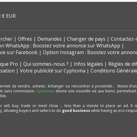
 € EUR
rcher
Offres
Demandes
Changer de pays
Contactez-
on WhatsApp : Boostez votre annonce sur WhatsApp
nce sur Facebook
Option Instagram : Boostez votre annon
t que Pro
Qui sommes-nous ?
Infos légales
Règles de di
isation
Votre publicité sur Cyphoma
Conditions Générale
ermet de vendre, acheter, échanger ou rencontrer à proximité… Moins d'un
et sans commission.
Cyphoma
donne une nouvelle vie aux biens, permettant
ble.
to sell, buy, trade or meet close ... less than a minute to place an ad. It 
ty, allowing buyers and sellers to do
good business
while having an eco-respon