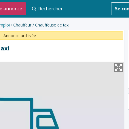
e annonce
Rechercher
Se co
mploi
› Chauffeur / Chauffeuse de taxi
Annonce archivée
taxi