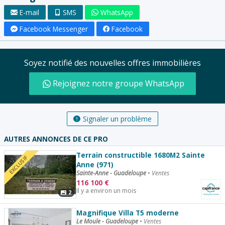
E-mail
SMS
WhatsApp
Facebook Messenger
Facebook
Soyez notifié des nouvelles offres immobilières
Rejoignez notre groupe WhatsApp
Signaler un problème
AUTRES ANNONCES DE CE PRO
Terrain constructible 1680M2 Sainte
EXCLUSIF
Anne (971)
Sainte-Anne - Guadeloupe
•
Ventes
116 100
€
Il y a environ un mois
2
Magnifique Villa T5 moderne
Le Moule - Guadeloupe
•
Ventes