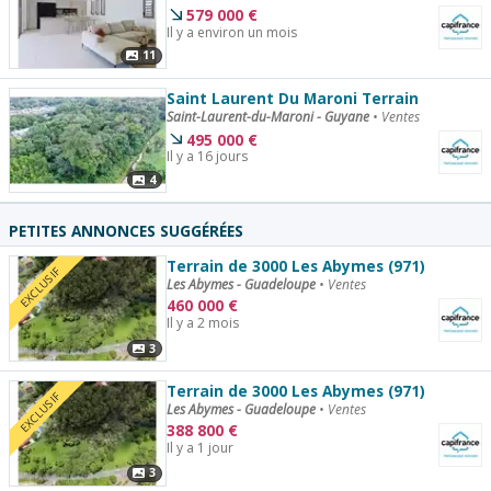
579 000
€
Il y a environ un mois
11
Saint Laurent Du Maroni Terrain
Saint-Laurent-du-Maroni - Guyane
•
Ventes
495 000
€
Il y a 16 jours
4
PETITES ANNONCES SUGGÉRÉES
Terrain de 3000 Les Abymes (971)
EXCLUSIF
Les Abymes - Guadeloupe
•
Ventes
460 000
€
Il y a 2 mois
3
Terrain de 3000 Les Abymes (971)
EXCLUSIF
Les Abymes - Guadeloupe
•
Ventes
388 800
€
Il y a 1 jour
3