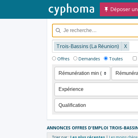
Déposer un
Trois-Bassins (La Réunion)
X
Offres
Demandes
Toutes
ANNONCES OFFRES D'EMPLOI TROIS-BASSI
Trier par :
Les plus récentes
Les moins chère