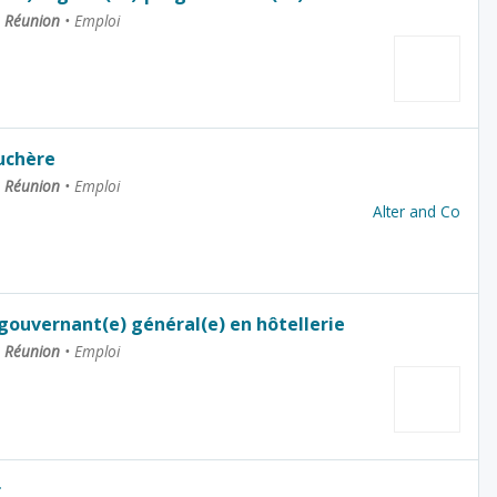
La Réunion
•
Emploi
uchère
La Réunion
•
Emploi
Alter and Co
 gouvernant(e) général(e) en hôtellerie
La Réunion
•
Emploi
r