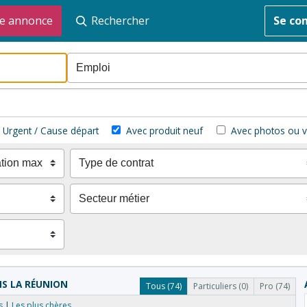
e annonce
Rechercher
Se co
Urgent / Cause départ
Avec produit neuf
Avec photos ou v
NS LA RÉUNION
Tous (74)
Particuliers (0)
Pro (74)
s
Les plus chères