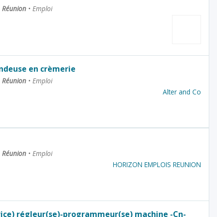
La Réunion
•
Emploi
ndeuse en crèmerie
La Réunion
•
Emploi
Alter and Co
La Réunion
•
Emploi
HORIZON EMPLOIS REUNION
ice) régleur(se)-programmeur(se) machine -Cn-