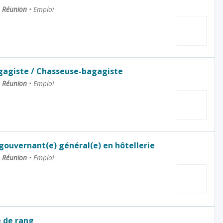
La Réunion
•
Emploi
gagiste / Chasseuse-bagagiste
La Réunion
•
Emploi
 gouvernant(e) général(e) en hôtellerie
La Réunion
•
Emploi
e de rang