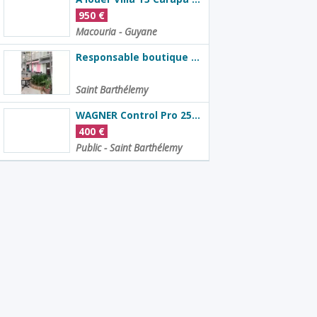
950
€
Macouria - Guyane
Responsable boutique prêt à porter
Saint Barthélemy
WAGNER Control Pro 250M pulvérisateur de peinture
400
€
Public - Saint Barthélemy