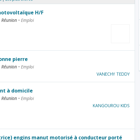
photovoltaïque H/F
La Réunion
•
Emploi
onne pierre
La Réunion
•
Emploi
VANECHY TEDDY
nt à domicile
La Réunion
•
Emploi
KANGOUROU KIDS
rice) engins manut motorisé à conducteur porté