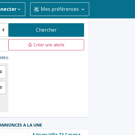
nnecter
Mes préférences
Chercher
Créer une alerte
ideo
ANNONCES A LA UNE
A louer Villa T3 Carapa à Macouria