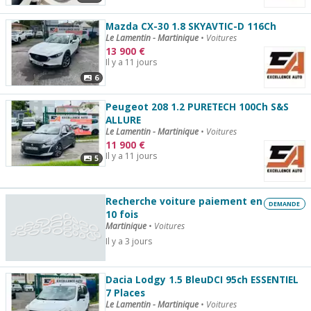
Mazda CX-30 1.8 SKYAVTIC-D 116Ch
Le Lamentin - Martinique
•
Voitures
13 900
€
Il y a 11 jours
6
Peugeot 208 1.2 PURETECH 100Ch S&S
ALLURE
Le Lamentin - Martinique
•
Voitures
11 900
€
Il y a 11 jours
5
Recherche voiture paiement en
DEMANDE
10 fois
Martinique
•
Voitures
Il y a 3 jours
Dacia Lodgy 1.5 BleuDCI 95ch ESSENTIEL
7 Places
Le Lamentin - Martinique
•
Voitures