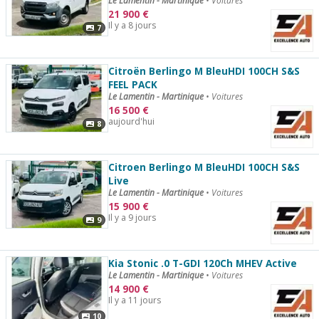
Le Lamentin - Martinique
•
Voitures
21 900
€
Il y a 8 jours
7
Citroën Berlingo M BleuHDI 100CH S&S
FEEL PACK
Le Lamentin - Martinique
•
Voitures
16 500
€
aujourd'hui
8
Citroen Berlingo M BleuHDI 100CH S&S
Live
Le Lamentin - Martinique
•
Voitures
15 900
€
Il y a 9 jours
9
Kia Stonic .0 T-GDI 120Ch MHEV Active
Le Lamentin - Martinique
•
Voitures
14 900
€
Il y a 11 jours
10