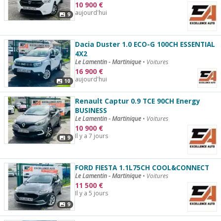
10 900
€
aujourd'hui
9
Dacia Duster 1.0 ECO-G 100CH ESSENTIAL
4X2
Le Lamentin - Martinique
•
Voitures
16 900
€
aujourd'hui
10
Renault Captur 0.9 TCE 90CH Energy
BUSINESS
Le Lamentin - Martinique
•
Voitures
10 900
€
Il y a 7 jours
9
FORD FIESTA 1.1L75CH COOL&CONNECT
Le Lamentin - Martinique
•
Voitures
11 500
€
Il y a 5 jours
9