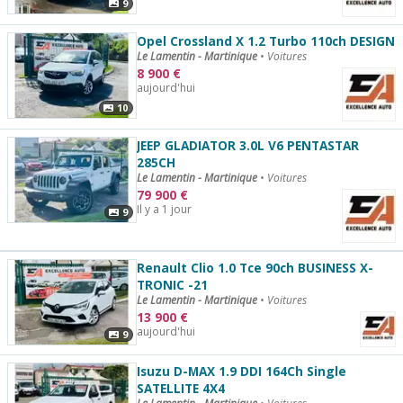
9
Opel Crossland X 1.2 Turbo 110ch DESIGN
Le Lamentin - Martinique
•
Voitures
8 900
€
aujourd'hui
10
JEEP GLADIATOR 3.0L V6 PENTASTAR
285CH
Le Lamentin - Martinique
•
Voitures
79 900
€
Il y a 1 jour
9
Renault Clio 1.0 Tce 90ch BUSINESS X-
TRONIC -21
Le Lamentin - Martinique
•
Voitures
13 900
€
aujourd'hui
9
Isuzu D-MAX 1.9 DDI 164Ch Single
SATELLITE 4X4