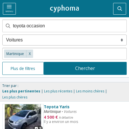
Rec
MENU
Martinique
X
Chercher
Plus de filtres
Trier par :
Les plus pertinentes
Les plus récentes
Les moins chères
Les plus chères
Toyota Yaris
Martinique
•
Voitures
4 500
€
A débattre
Il y a environ un mois
9