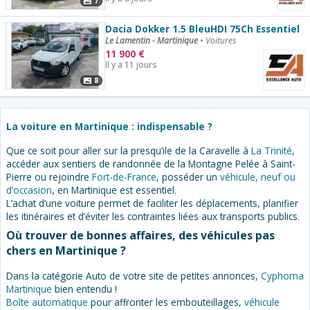
7
Dacia Dokker 1.5 BleuHDI 75Ch Essentiel
Le Lamentin - Martinique
•
Voitures
11 900
€
Il y a 11 jours
8
La voiture en Martinique : indispensable ?
Que ce soit pour aller sur la presqu’ile de la Caravelle à
La Trinité
,
accéder aux sentiers de randonnée de la Montagne Pelée à Saint-
Pierre ou rejoindre
Fort-de-France
, posséder un
véhicule, neuf ou
d’occasion
, en Martinique est essentiel.
L’achat d’une voiture permet de faciliter les déplacements, planifier
les itinéraires et d’éviter les contraintes liées aux transports publics.
Où trouver de bonnes affaires, des véhicules pas
chers en Martinique ?
Dans la catégorie Auto de votre site de petites annonces,
Cyphoma
Martinique
bien entendu !
Boîte automatique
pour affronter les embouteillages,
véhicule