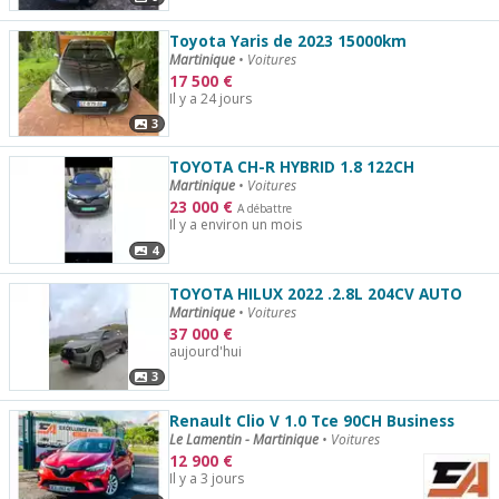
Toyota Yaris de 2023 15000km
Martinique
•
Voitures
17 500
€
Il y a 24 jours
3
TOYOTA CH-R HYBRID 1.8 122CH
Martinique
•
Voitures
23 000
€
A débattre
Il y a environ un mois
4
TOYOTA HILUX 2022 .2.8L 204CV AUTO
Martinique
•
Voitures
37 000
€
aujourd'hui
3
Renault Clio V 1.0 Tce 90CH Business
Le Lamentin - Martinique
•
Voitures
12 900
€
Il y a 3 jours