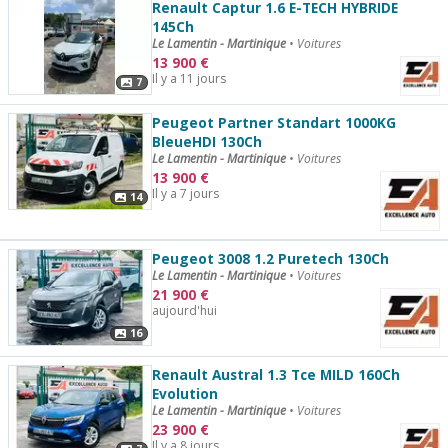
Renault Captur 1.6 E-TECH HYBRIDE
145Ch
Le Lamentin - Martinique
•
Voitures
13 900
€
Il y a 11 jours
7
Peugeot Partner Standart 1000KG
BleueHDI 130Ch
Le Lamentin - Martinique
•
Voitures
13 900
€
Il y a 7 jours
14
Peugeot 3008 1.2 Puretech 130Ch
Le Lamentin - Martinique
•
Voitures
21 900
€
aujourd'hui
16
Renault Austral 1.3 Tce MILD 160Ch
Evolution
Le Lamentin - Martinique
•
Voitures
23 900
€
Il y a 8 jours