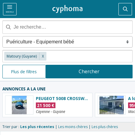
Rec
MENU
Matoury (Guyane)
X
Chercher
Plus de filtres
ANNONCES A LA UNE
PEUGEOT 5008 CROSSWAY 7 PLACES
21 500
€
95
Cayenne - Guyane
Mac
Trier par :
Les plus récentes
Les moins chères
Les plus chères